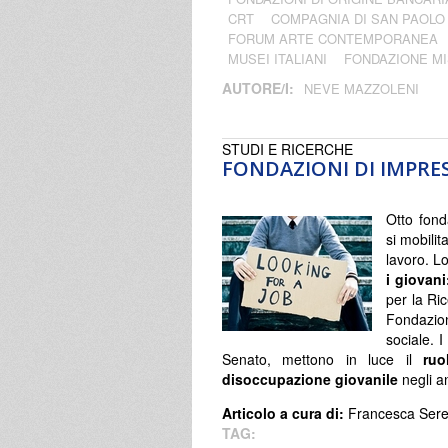
CRT
COMPAGNIA DI SAN PAOL
FORUM ARTE CONTEMPORANEA
MUSEI ITALIANI
FONDAZIONE MI
AUTORE/I:
NEVE MAZZOLENI
STUDI E RICERCHE
FONDAZIONI DI IMPRES
Otto fond
si mobilit
lavoro. L
i giovani
per la Ric
Fondazion
sociale. I
Senato, mettono in luce il
ruol
disoccupazione giovanile
negli an
Articolo a cura di:
Francesca Ser
TAG: