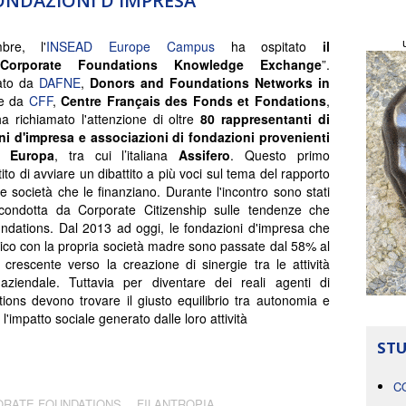
ONDAZIONI D'IMPRESA
bre, l'
INSEAD Europe Campus
ha ospitato
il
Corporate Foundations Knowledge Exchange
”.
ato da
DAFNE
,
Donors and Foundations Networks in
 e da
CFF
,
Centre Français des Fonds et Fondations
,
ha richiamato l'attenzione di oltre
80 rappresentanti di
ni d'impresa e associazioni di fondazioni provenienti
a Europa
, tra cui l’italiana
Assifero
. Questo primo
to di avviare un dibattito a più voci sul tema del rapporto
e società che le finanziano. Durante l'incontro sono stati
ne condotta da Corporate Citizenship sulle tendenze che
ndations. Dal 2013 ad oggi, le fondazioni d'impresa che
ico con la propria società madre sono passate dal 58% al
escente verso la creazione di sinergie tra le attività
 aziendale. Tuttavia per diventare dei reali agenti di
ons devono trovare il giusto equilibrio tra autonomia e
l'impatto sociale generato dalle loro attività
STU
C
RATE FOUNDATIONS
FILANTROPIA