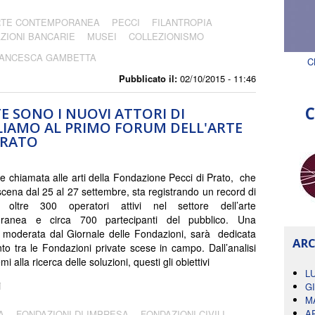
RTE CONTEMPORANEA
PECCI
FILANTROPIA
ZIONI BANCARIE
MUSEI
COLLEZIONISMO
ANCESCA GAMBETTA
C
Pubblicato il:
02/10/2015 - 11:46
C
E SONO I NUOVI ATTORI DI
LIAMO AL PRIMO FORUM DELL'ARTE
PRATO
 chiamata alle arti della Fondazione Pecci di Prato, che
scena dal 25 al 27 settembre, sta registrando un record di
ni: oltre 300 operatori attivi nel settore dell’arte
ranea e circa 700 partecipanti del pubblico. Una
 moderata dal Giornale delle Fondazioni, sarà dedicata
ARC
nto tra le Fondazioni private scese in campo. Dall’analisi
mi alla ricerca delle soluzioni, questi gli obiettivi
L
i
G
M
A
A
FONDAZIONI DI IMPRESA
FONDAZIONI CIVILI