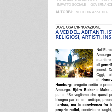
IMPATTO SOCIALE
GOVERNANC
AUTORE/I:
VITTORIA AZZARITA
DOVE OSA L'INNOVAZIONE
A VEDDEL, ABITANTI, I
RELIGIOSI, ARTISTI, I
Nell’Euro
Amburgo a
quartier
di gentri
paesi
. D
Oggi, pi
di
rinno
Hamburg
: progetto scritto e prodo
Amburgo.
Björn Bicker
e
Malte 
punto: “Se vogliamo che questi p
bisogna partire con anticipo, prep
l’artista, ma la convivenza fra 
proprie radici
, condividere luoghi,