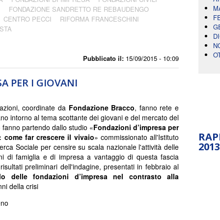
M
O
FONDAZIONE SANDRETTO RE REBAUDENGO
F
CENTRO PECCI
RIFORMA FRANCESCHINI
G
STA
D
N
O
Pubblicato il:
15/09/2015 - 10:09
A PER I GIOVANI
azioni, coordinate da
Fondazione Bracco
, fanno rete e
ano intorno al tema scottante dei giovani e del mercato del
o fanno partendo dallo studio «
Fondazioni d’impresa per
RAP
: come far crescere il vivaio
» commissionato all'Istituto
2013
erca Sociale per censire su scala nazionale l'attività delle
i di famiglia e di impresa a vantaggio di questa fascia
 risultati preliminari dell'indagine, presentati in febbraio al
o delle fondazioni d’impresa nel contrasto alla
ni della crisi
eno