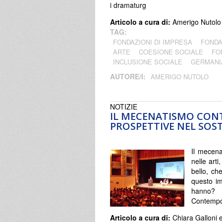
i dramaturg
Articolo a cura di:
Amerigo Nutolo
TAG:
FONDAZIONI DI IMPRESA
FONDA
ARTE
COESIONE SOCIALE
FO
INCLUSIONE SOCIALE
GERMANI
AUTORE/I:
AMERIGO NUTOLO
NOTIZIE
IL MECENATISMO CON
PROSPETTIVE NEL SO
Il mecena
nelle art
bello, ch
questo im
hanno? 
Contempor
Articolo a cura di:
Chiara Galloni