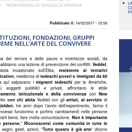
L
E
RESPONSABILITÀ SOCIALE DI IMPRESA
C
P
Pubblicato il:
14/02/2017 - 10:59
STITUZIONI, FONDAZIONI, GRUPPI
NSIEME NELL’ARTE DEL CONVIVERE
pa del terrore e delle paure e incertezze sociali, da
bbiamo una lezione di prevenzione dei conflitti:
Veddel
,
e-isola incastonato sull’Elba,
resistente ai tentativi
fication
, residenza di
tedeschi poveri e immigrati da 60
a qui salpavano i
migranti tedeschi
per le Americhe.
ù soggetti pubblici e privati, affrontano le sfide
vamento istituzionale e della convivenza
con
New
tto
con chi abita
Veddel con gli
artisti,
al servizio
di
Jelden
, tre anni dopo l’avvio dell’esperimento, fanno il
rocessi funzionino e portino cambiamenti nelle persone
ararli bene, fare molta comunicazione.
Non è importante
le persone.
”
Riconoscersi come
comunità in tutte le
 segni, gesti, azioni
.
“
Tutto questo è già arte
” dicono