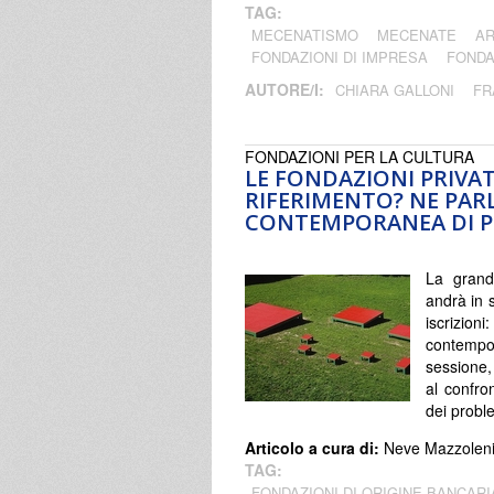
TAG:
MECENATISMO
MECENATE
A
FONDAZIONI DI IMPRESA
FONDA
AUTORE/I:
CHIARA GALLONI
FR
FONDAZIONI PER LA CULTURA
LE FONDAZIONI PRIVAT
RIFERIMENTO? NE PAR
CONTEMPORANEA DI 
La grande
andrà in 
iscrizio
contempo
sessione,
al confro
dei proble
Articolo a cura di:
Neve Mazzolen
TAG:
FONDAZIONI DI ORIGINE BANCARI