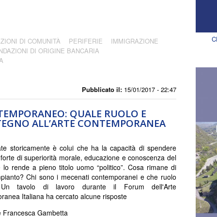
C
ZIONI DI COMUNITÀ
PERIFERIE
IMMIGRAZIONE
NDAZIONI DI ORIGINE BANCARIA
A
Pubblicato il:
15/01/2017 - 22:47
TEMPORANEO: QUALE RUOLO E
STEGNO ALL’ARTE CONTEMPORANEA
te storicamente è colui che ha la capacità di spendere
i, forte di superiorità morale, educazione e conoscenza del
e lo rende a pieno titolo uomo “politico”. Cosa rimane di
pianto? Chi sono i mecenati contemporanei e che ruolo
Un tavolo di lavoro durante il Forum dell'Arte
anea Italiana ha cercato alcune risposte
 e Francesca Gambetta