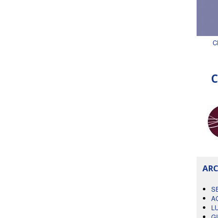
C
C
ARC
S
A
L
G