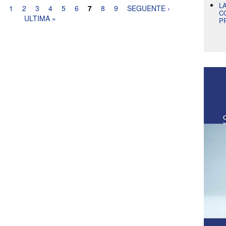
L
1
2
3
4
5
6
7
8
9
SEGUENTE ›
C
ULTIMA »
P