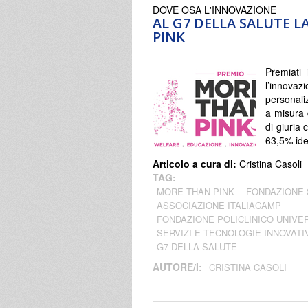
DOVE OSA L'INNOVAZIONE
AL G7 DELLA SALUTE L
PINK
Premiati 
l’innov
personali
a misura
di giuria 
63,5% ide
Articolo a cura di:
Cristina Casoli
TAG:
MORE THAN PINK
FONDAZIONE 
ASSOCIAZIONE ITALIACAMP
FONDAZIONE POLICLINICO UNIVER
SERVIZI E TECNOLOGIE INNOVATI
G7 DELLA SALUTE
AUTORE/I:
CRISTINA CASOLI