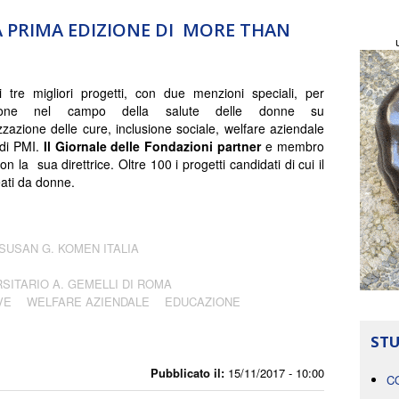
A PRIMA EDIZIONE DI MORE THAN
i tre migliori progetti, con due menzioni speciali, per
azione nel campo della salute delle donne su
zzazione delle cure, inclusione sociale, welfare aziendale
 di PMI.
Il Giornale delle Fondazioni partner
e membro
con la sua direttrice. Oltre 100 i progetti candidati di cui il
ati da donne.
SUSAN G. KOMEN ITALIA
SITARIO A. GEMELLI DI ROMA
VE
WELFARE AZIENDALE
EDUCAZIONE
STU
Pubblicato il:
15/11/2017 - 10:00
C