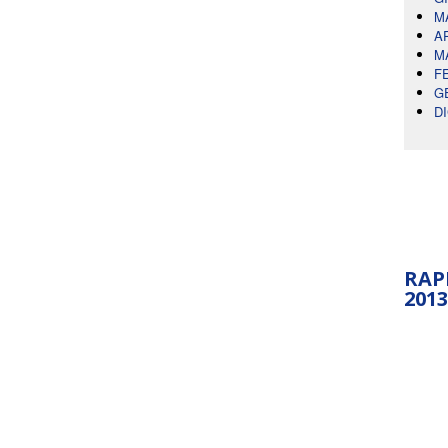
M
A
M
F
G
D
RAP
2013