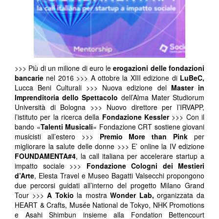
>>> Più di un milione di euro le
erogazioni delle fondazioni
bancarie
nel 2016 >>> A ottobre la XIII edizione di
LuBeC,
Lucca Beni Culturali >>> Nuova edizione del
Master in
Imprenditoria dello Spettacolo
dell’Alma Mater Studiorum
Università di Bologna >>> Nuovo direttore per l’IRVAPP,
l’istituto per la ricerca della
Fondazione Kessler
>>> Con il
bando «
Talenti Musicali
» Fondazione CRT sostiene giovani
musicisti all’estero >>>
Premio More than Pink
per
migliorare la salute delle donne >>> E’ online la IV edizione
FOUNDAMENTA#4
, la call italiana per accelerare startup a
impatto sociale >>>
Fondazione Cologni dei Mestieri
d’Arte
, Elesta Travel e Museo Bagatti Valsecchi propongono
due percorsi guidati all’interno del progetto Milano Grand
Tour >>>
A Tokio
la mostra
Wonder Lab,
organizzata da
HEART & Crafts, Musée National de Tokyo, NHK Promotions
e Asahi Shimbun insieme alla Fondation Bettencourt