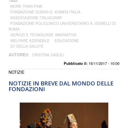
TAG:
MORE THAN PINK
FONDAZIONE SUSAN G. KOMEN ITALIA
ASSOCIAZIONE ITALIACAMP
FONDAZIONE POLICLINICO UNIVERSITARIO A. GEMELLI DI
ROMA
SERVIZI E TECNOLOGIE INNOVATIVE
WELFARE AZIENDALE
EDUCAZIONE
G7 DELLA SALUTE
AUTORE/I:
CRISTINA CASOLI
Pubblicato il:
15/11/2017 - 10:00
NOTIZIE
NOTIZIE IN BREVE DAL MONDO DELLE
FONDAZIONI