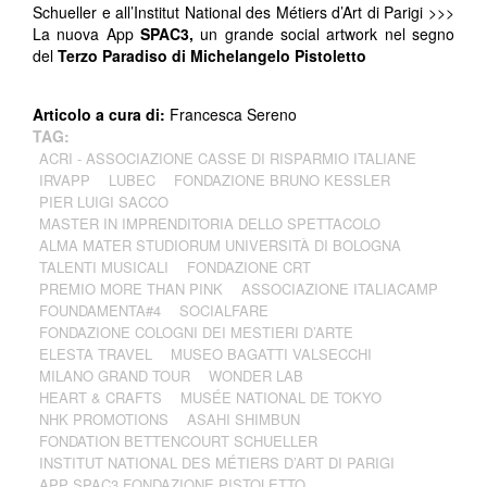
Schueller e all’Institut National des Métiers d’Art di Parigi >>>
La nuova App
SPAC3,
un grande social artwork nel segno
del
Terzo Paradiso di Michelangelo Pistoletto
Articolo a cura di:
Francesca Sereno
TAG:
ACRI - ASSOCIAZIONE CASSE DI RISPARMIO ITALIANE
IRVAPP
LUBEC
FONDAZIONE BRUNO KESSLER
PIER LUIGI SACCO
MASTER IN IMPRENDITORIA DELLO SPETTACOLO
ALMA MATER STUDIORUM UNIVERSITÀ DI BOLOGNA
TALENTI MUSICALI
FONDAZIONE CRT
PREMIO MORE THAN PINK
ASSOCIAZIONE ITALIACAMP
FOUNDAMENTA#4
SOCIALFARE
FONDAZIONE COLOGNI DEI MESTIERI D’ARTE
ELESTA TRAVEL
MUSEO BAGATTI VALSECCHI
MILANO GRAND TOUR
WONDER LAB
HEART & CRAFTS
MUSÉE NATIONAL DE TOKYO
NHK PROMOTIONS
ASAHI SHIMBUN
FONDATION BETTENCOURT SCHUELLER
INSTITUT NATIONAL DES MÉTIERS D’ART DI PARIGI
APP SPAC3 FONDAZIONE PISTOLETTO