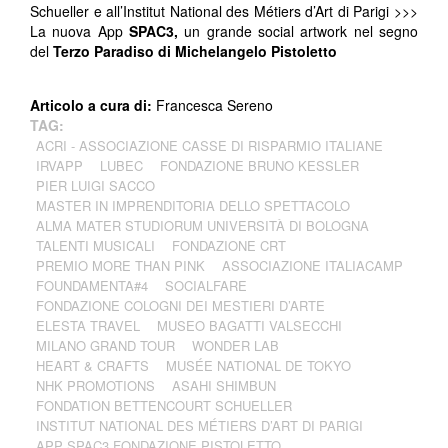
Schueller e all’Institut National des Métiers d’Art di Parigi >>>
La nuova App
SPAC3,
un grande social artwork nel segno
del
Terzo Paradiso di Michelangelo Pistoletto
Articolo a cura di:
Francesca Sereno
TAG:
ACRI - ASSOCIAZIONE CASSE DI RISPARMIO ITALIANE
IRVAPP
LUBEC
FONDAZIONE BRUNO KESSLER
PIER LUIGI SACCO
MASTER IN IMPRENDITORIA DELLO SPETTACOLO
ALMA MATER STUDIORUM UNIVERSITÀ DI BOLOGNA
TALENTI MUSICALI
FONDAZIONE CRT
PREMIO MORE THAN PINK
ASSOCIAZIONE ITALIACAMP
FOUNDAMENTA#4
SOCIALFARE
FONDAZIONE COLOGNI DEI MESTIERI D’ARTE
ELESTA TRAVEL
MUSEO BAGATTI VALSECCHI
MILANO GRAND TOUR
WONDER LAB
HEART & CRAFTS
MUSÉE NATIONAL DE TOKYO
NHK PROMOTIONS
ASAHI SHIMBUN
FONDATION BETTENCOURT SCHUELLER
INSTITUT NATIONAL DES MÉTIERS D’ART DI PARIGI
APP SPAC3 FONDAZIONE PISTOLETTO