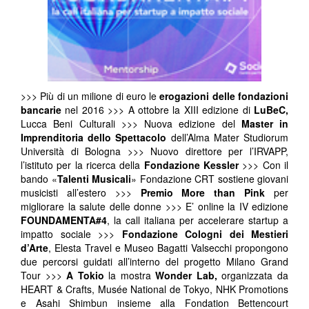
>>> Più di un milione di euro le
erogazioni delle fondazioni
bancarie
nel 2016 >>> A ottobre la XIII edizione di
LuBeC,
Lucca Beni Culturali >>> Nuova edizione del
Master in
Imprenditoria dello Spettacolo
dell’Alma Mater Studiorum
Università di Bologna >>> Nuovo direttore per l’IRVAPP,
l’istituto per la ricerca della
Fondazione Kessler
>>> Con il
bando «
Talenti Musicali
» Fondazione CRT sostiene giovani
musicisti all’estero >>>
Premio More than Pink
per
migliorare la salute delle donne >>> E’ online la IV edizione
FOUNDAMENTA#4
, la call italiana per accelerare startup a
impatto sociale >>>
Fondazione Cologni dei Mestieri
d’Arte
, Elesta Travel e Museo Bagatti Valsecchi propongono
due percorsi guidati all’interno del progetto Milano Grand
Tour >>>
A Tokio
la mostra
Wonder Lab,
organizzata da
HEART & Crafts, Musée National de Tokyo, NHK Promotions
e Asahi Shimbun insieme alla Fondation Bettencourt