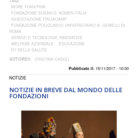
TAG:
MORE THAN PINK
FONDAZIONE SUSAN G. KOMEN ITALIA
ASSOCIAZIONE ITALIACAMP
FONDAZIONE POLICLINICO UNIVERSITARIO A. GEMELLI DI
ROMA
SERVIZI E TECNOLOGIE INNOVATIVE
WELFARE AZIENDALE
EDUCAZIONE
G7 DELLA SALUTE
AUTORE/I:
CRISTINA CASOLI
Pubblicato il:
15/11/2017 - 10:00
NOTIZIE
NOTIZIE IN BREVE DAL MONDO DELLE
FONDAZIONI