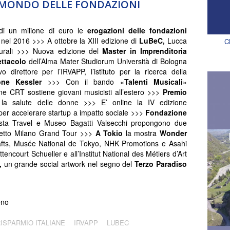
L MONDO DELLE FONDAZIONI
di un milione di euro le
erogazioni delle fondazioni
nel 2016 >>> A ottobre la XIII edizione di
LuBeC,
Lucca
C
turali >>> Nuova edizione del
Master in Imprenditoria
ettacolo
dell’Alma Mater Studiorum Università di Bologna
 direttore per l’IRVAPP, l’istituto per la ricerca della
one Kessler
>>> Con il bando «
Talenti Musicali
»
e CRT sostiene giovani musicisti all’estero >>>
Premio
la salute delle donne >>> E’ online la IV edizione
na per accelerare startup a impatto sociale >>>
Fondazione
esta Travel e Museo Bagatti Valsecchi propongono due
rogetto Milano Grand Tour >>>
A Tokio
la mostra
Wonder
fts, Musée National de Tokyo, NHK Promotions e Asahi
ncourt Schueller e all’Institut National des Métiers d’Art
,
un grande social artwork nel segno del
Terzo Paradiso
eno
RISPARMIO ITALIANE
IRVAPP
LUBEC