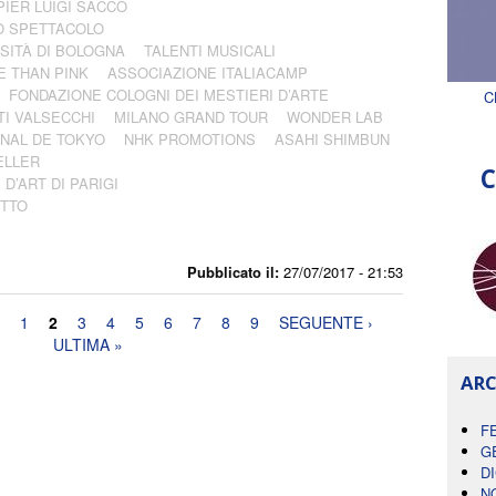
PIER LUIGI SACCO
O SPETTACOLO
SITÀ DI BOLOGNA
TALENTI MUSICALI
 THAN PINK
ASSOCIAZIONE ITALIACAMP
FONDAZIONE COLOGNI DEI MESTIERI D’ARTE
C
I VALSECCHI
MILANO GRAND TOUR
WONDER LAB
NAL DE TOKYO
NHK PROMOTIONS
ASAHI SHIMBUN
ELLER
C
D’ART DI PARIGI
ETTO
Pubblicato il:
27/07/2017 - 21:53
1
2
3
4
5
6
7
8
9
SEGUENTE ›
ULTIMA »
ARC
F
G
D
N