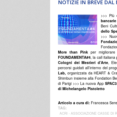
NOTIZIE IN BREVE DA
>>> Più 
bancarie
Beni Cul
dello Sp
>>> Nuovo
Fondazi
Fondazion
More than Pink
per migliorare 
FOUNDAMENTA#4
, la call italia
Cologni dei Mestieri d’Arte
, El
percorsi guidati all’interno del p
Lab,
organizzata da HEART & Cra
Shimbun insieme alla Fondation Bette
di Parigi >>> La nuova App
SPAC3
di Michelangelo Pistoletto
Articolo a cura di:
Francesca Ser
TAG:
ACRI - ASSOCIAZIONE CASSE DI 