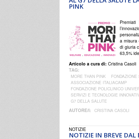
AL G7 DELLA SALUTE L
PINK
Premiati 
l’innov
personali
a misura
di giuria 
63,5% ide
Articolo a cura di:
Cristina Casoli
TAG:
MORE THAN PINK
FONDAZIONE 
ASSOCIAZIONE ITALIACAMP
FONDAZIONE POLICLINICO UNIVER
SERVIZI E TECNOLOGIE INNOVATI
G7 DELLA SALUTE
AUTORE/I:
CRISTINA CASOLI
NOTIZIE
NOTIZIE IN BREVE DA