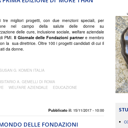
A PRIMA EDIZIONE DI MORE THAN
i tre migliori progetti, con due menzioni speciali, per
azione nel campo della salute delle donne su
zzazione delle cure, inclusione sociale, welfare aziendale
 di PMI.
Il Giornale delle Fondazioni partner
e membro
con la sua direttrice. Oltre 100 i progetti candidati di cui il
ati da donne.
SUSAN G. KOMEN ITALIA
SITARIO A. GEMELLI DI ROMA
VE
WELFARE AZIENDALE
EDUCAZIONE
STU
Pubblicato il:
15/11/2017 - 10:00
C
L MONDO DELLE FONDAZIONI