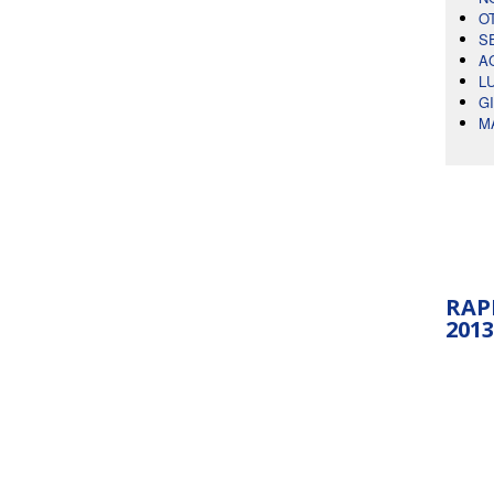
O
S
A
L
G
M
RAP
2013