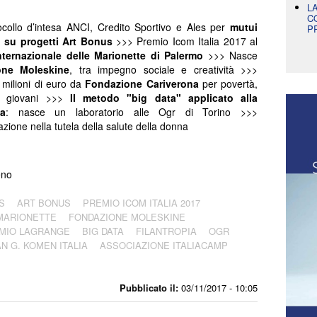
L
C
collo d’intesa ANCI, Credito Sportivo e Ales per
mutui
P
 su progetti Art
Bonus
>>> Premio Icom Italia 2017 al
ternazionale delle Marionette di Palermo
>>> Nasce
one Moleskine
, tra impegno sociale e creatività >>>
milioni di euro da
Fondazione Cariverona
per povertà,
e giovani >>>
Il metodo "big data" applicato alla
ia
: nasce un laboratorio alle Ogr di Torino >>>
azione nella tutela della salute della donna
eno
S
ART BONUS
PREMIO ICOM ITALIA 2017
MARIONETTE
FONDAZIONE MOLESKINE
MIO LAGRANGE
BIG DATA
FILANTROPIA
OGR
N G. KOMEN ITALIA
ASSOCIAZIONE ITALIACAMP
Pubblicato il:
03/11/2017 - 10:05