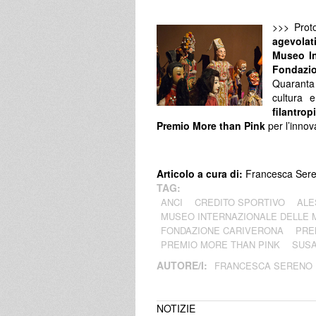
>>> Proto
agevolati
Museo In
Fondazi
Quaranta 
cultura 
filantrop
Premio More than Pink
per l’innov
Articolo a cura di:
Francesca Ser
TAG:
ANCI
CREDITO SPORTIVO
ALE
MUSEO INTERNAZIONALE DELLE 
FONDAZIONE CARIVERONA
PRE
PREMIO MORE THAN PINK
SUSA
AUTORE/I:
FRANCESCA SERENO
NOTIZIE