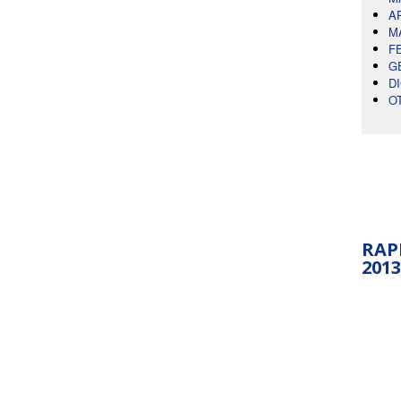
A
M
F
G
D
O
RAP
2013