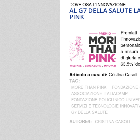
DOVE OSA L'INNOVAZIONE
AL G7 DELLA SALUTE L
PINK
Premiati 
l’innov
personali
a misura
di giuria 
63,5% ide
Articolo a cura di:
Cristina Casoli
TAG:
MORE THAN PINK
FONDAZIONE 
ASSOCIAZIONE ITALIACAMP
FONDAZIONE POLICLINICO UNIVER
SERVIZI E TECNOLOGIE INNOVATI
G7 DELLA SALUTE
AUTORE/I:
CRISTINA CASOLI