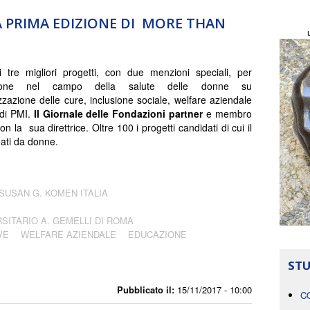
A PRIMA EDIZIONE DI MORE THAN
i tre migliori progetti, con due menzioni speciali, per
azione nel campo della salute delle donne su
zzazione delle cure, inclusione sociale, welfare aziendale
 di PMI.
Il Giornale delle Fondazioni partner
e membro
con la sua direttrice. Oltre 100 i progetti candidati di cui il
ati da donne.
SUSAN G. KOMEN ITALIA
SITARIO A. GEMELLI DI ROMA
VE
WELFARE AZIENDALE
EDUCAZIONE
STU
Pubblicato il:
15/11/2017 - 10:00
C