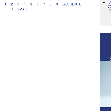
L
1
2
3
4
5
6
7
8
9
SEGUENTE ›
C
ULTIMA »
P