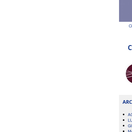
C
C
ARC
A
L
G
M