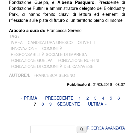
Fondazione Guelpa, e
Alberta Pasquero
, Presidente di
Fondazione Ruffini e amministratore delegato del BioIndustry
Park, ci hanno fornito chiavi di lettura ed elementi di
riflessione sulle piste di futuro di un territorio pieno di risorse
Articolo a cura di:
Francesca Sereno
TAG:
IVREA
CANDIDATURA UNESCO
OLIVETTI
INNOVAZIONE
COMUNITÀ
RESPONSABILITÀ SOCIALE DI IMPRESA
FONDAZIONE GUELPA
FONDAZIONE RUFFINI
FONDAZIONE DI COMUNITÀ DEL CANAVESE
AUTORE/I:
FRANCESCA SERENO
Pubblicato il:
21/03/2016 - 08:07
Pagine
« PRIMA
‹ PRECEDENTE
1
2
3
4
5
6
7
8
9
SEGUENTE ›
ULTIMA »
Form di ricerca
Cerca
RICERCA AVANZATA