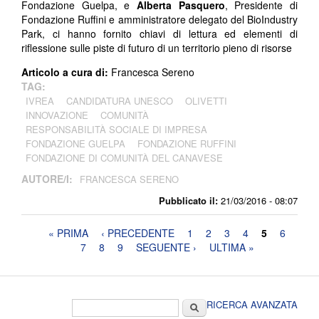
Fondazione Guelpa, e
Alberta Pasquero
, Presidente di
Fondazione Ruffini e amministratore delegato del BioIndustry
Park, ci hanno fornito chiavi di lettura ed elementi di
riflessione sulle piste di futuro di un territorio pieno di risorse
Articolo a cura di:
Francesca Sereno
TAG:
IVREA
CANDIDATURA UNESCO
OLIVETTI
INNOVAZIONE
COMUNITÀ
RESPONSABILITÀ SOCIALE DI IMPRESA
FONDAZIONE GUELPA
FONDAZIONE RUFFINI
FONDAZIONE DI COMUNITÀ DEL CANAVESE
AUTORE/I:
FRANCESCA SERENO
Pubblicato il:
21/03/2016 - 08:07
Pagine
« PRIMA
‹ PRECEDENTE
1
2
3
4
5
6
7
8
9
SEGUENTE ›
ULTIMA »
Form di ricerca
Cerca
RICERCA AVANZATA