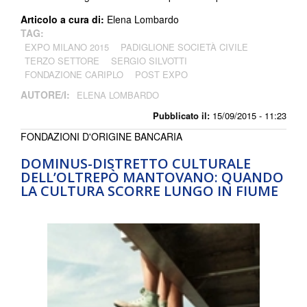
Articolo a cura di:
Elena Lombardo
TAG:
EXPO MILANO 2015
PADIGLIONE SOCIETÀ CIVILE
TERZO SETTORE
SERGIO SILVOTTI
FONDAZIONE CARIPLO
POST EXPO
AUTORE/I:
ELENA LOMBARDO
Pubblicato il:
15/09/2015 - 11:23
FONDAZIONI D'ORIGINE BANCARIA
DOMINUS-DISTRETTO CULTURALE
DELL’OLTREPÒ MANTOVANO: QUANDO
LA CULTURA SCORRE LUNGO IN FIUME