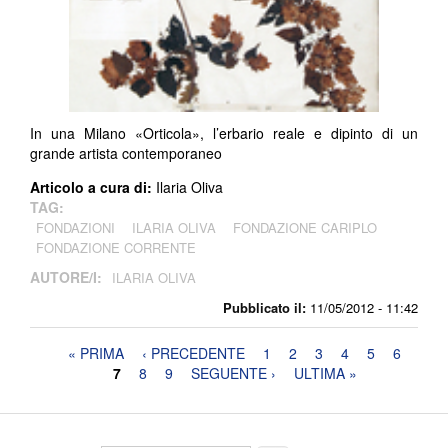
In una Milano «Orticola», l’erbario reale e dipinto di un
grande artista contemporaneo
Articolo a cura di:
Ilaria Oliva
TAG:
FONDAZIONI
ILARIA OLIVA
FONDAZIONE CARIPLO
FONDAZIONE CORRENTE
AUTORE/I:
ILARIA OLIVA
Pubblicato il:
11/05/2012 - 11:42
Pagine
« PRIMA
‹ PRECEDENTE
1
2
3
4
5
6
7
8
9
SEGUENTE ›
ULTIMA »