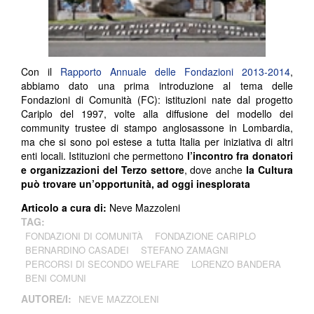
Con il
Rapporto Annuale delle Fondazioni 2013-2014
,
abbiamo dato una prima introduzione al tema delle
Fondazioni di Comunità (FC): istituzioni nate dal progetto
Cariplo del 1997, volte alla diffusione del modello dei
community trustee di stampo anglosassone in Lombardia,
ma che si sono poi estese a tutta Italia per iniziativa di altri
enti locali. Istituzioni che permettono
l’incontro fra donatori
e organizzazioni del Terzo settore
, dove anche
la Cultura
può trovare un’opportunità, ad oggi inesplorata
Articolo a cura di:
Neve Mazzoleni
TAG:
FONDAZIONI DI COMUNITÀ
FONDAZIONE CARIPLO
BERNARDINO CASADEI
STEFANO ZAMAGNI
PERCORSI DI SECONDO WELFARE
LORENZO BANDERA
BENI COMUNI
AUTORE/I:
NEVE MAZZOLENI