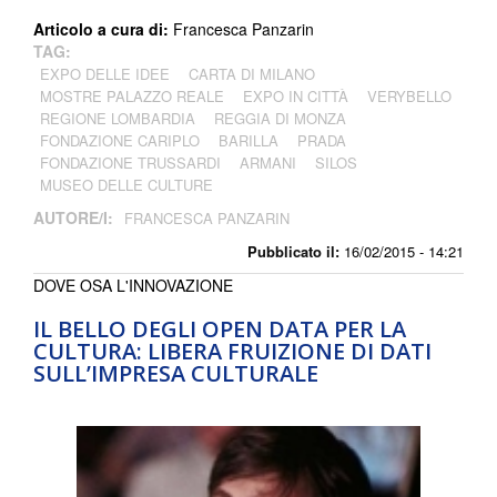
Articolo a cura di:
Francesca Panzarin
TAG:
EXPO DELLE IDEE
CARTA DI MILANO
MOSTRE PALAZZO REALE
EXPO IN CITTÀ
VERYBELLO
REGIONE LOMBARDIA
REGGIA DI MONZA
FONDAZIONE CARIPLO
BARILLA
PRADA
FONDAZIONE TRUSSARDI
ARMANI
SILOS
MUSEO DELLE CULTURE
AUTORE/I:
FRANCESCA PANZARIN
Pubblicato il:
16/02/2015 - 14:21
DOVE OSA L'INNOVAZIONE
IL BELLO DEGLI OPEN DATA PER LA
CULTURA: LIBERA FRUIZIONE DI DATI
SULL’IMPRESA CULTURALE