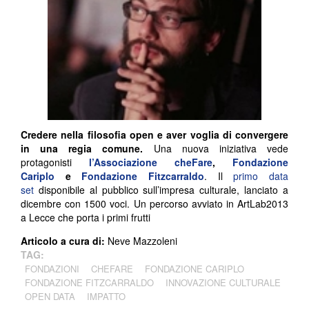
Credere nella filosofia open e aver voglia di convergere
in una regia comune.
Una nuova iniziativa vede
protagonisti
l’Associazione cheFare
,
Fondazione
Cariplo
e
Fondazione Fitzcarraldo
. Il
primo data
set
disponibile al pubblico sull’impresa culturale, lanciato a
dicembre con 1500 voci. Un percorso avviato in ArtLab2013
a Lecce che porta i primi frutti
Articolo a cura di:
Neve Mazzoleni
TAG:
FONDAZIONI
CHEFARE
FONDAZIONE CARIPLO
FONDAZIONE FITZCARRALDO
INNOVAZIONE CULTURALE
OPEN DATA
IMPATTO