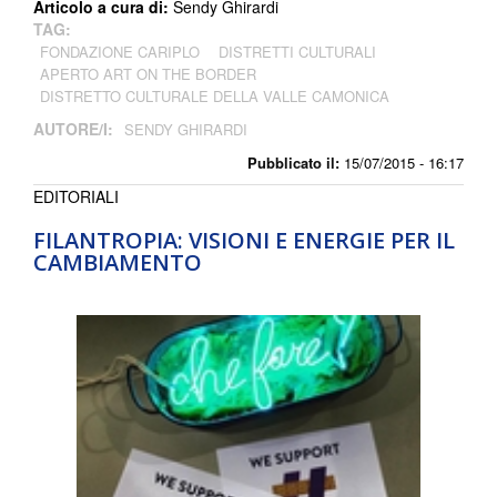
Articolo a cura di:
Sendy Ghirardi
TAG:
FONDAZIONE CARIPLO
DISTRETTI CULTURALI
APERTO ART ON THE BORDER
DISTRETTO CULTURALE DELLA VALLE CAMONICA
AUTORE/I:
SENDY GHIRARDI
Pubblicato il:
15/07/2015 - 16:17
EDITORIALI
FILANTROPIA: VISIONI E ENERGIE PER IL
CAMBIAMENTO