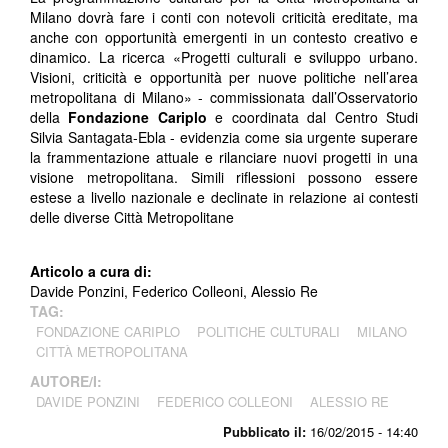
Milano dovrà fare i conti con notevoli criticità ereditate, ma
anche con opportunità emergenti in un contesto creativo e
dinamico. La ricerca «Progetti culturali e sviluppo urbano.
Visioni, criticità e opportunità per nuove politiche nell’area
metropolitana di Milano» - commissionata dall’Osservatorio
della
Fondazione Cariplo
e coordinata dal Centro Studi
Silvia Santagata-Ebla - evidenzia come sia urgente superare
la frammentazione attuale e rilanciare nuovi progetti in una
visione metropolitana. Simili riflessioni possono essere
estese a livello nazionale e declinate in relazione ai contesti
delle diverse Città Metropolitane
Articolo a cura di:
Davide Ponzini, Federico Colleoni, Alessio Re
TAG:
FONDAZIONE CARIPLO
POLITICHE CULTURALI
MILANO
CITTÀ METROPOLITANA
AUTORE/I:
DAVIDE PONZINI
FEDERICO COLLEONI
ALESSIO RE
Pubblicato il:
16/02/2015 - 14:40