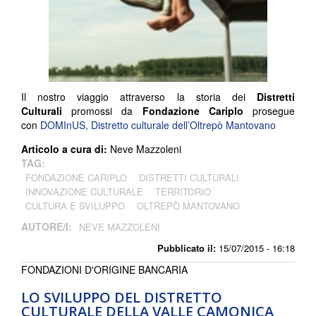
Il nostro viaggio attraverso la storia dei
Distretti
Culturali
promossi da
Fondazione Cariplo
prosegue
con
DOMInUS, Distretto culturale dell’Oltrepò Mantovano
Articolo a cura di:
Neve Mazzoleni
TAG:
FONDAZIONE CARIPLO
DISTRETTI CULTURALI
INNOVAZIONE CULTURALE
TERRITORIO
CULTURA E SVILUPPO
OLTREPÒ MANTOVANO
AUTORE/I:
NEVE MAZZOLENI
Pubblicato il:
15/07/2015 - 16:18
FONDAZIONI D'ORIGINE BANCARIA
LO SVILUPPO DEL DISTRETTO
CULTURALE DELLA VALLE CAMONICA