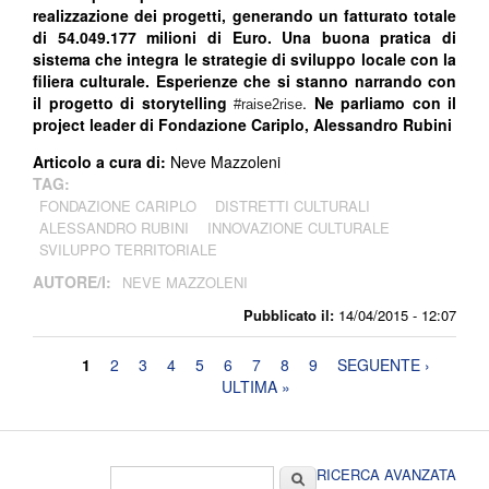
realizzazione dei progetti, generando un fatturato totale
di 54.049.177 milioni di Euro. Una buona pratica di
sistema che integra le strategie di sviluppo locale con la
filiera culturale. Esperienze che si stanno narrando con
il progetto di storytelling
.
Ne parliamo con il
#raise2rise
project leader di Fondaz
ione Cariplo, Alessandro Rubini
Articolo a cura di:
Neve Mazzoleni
TAG:
FONDAZIONE CARIPLO
DISTRETTI CULTURALI
ALESSANDRO RUBINI
INNOVAZIONE CULTURALE
SVILUPPO TERRITORIALE
AUTORE/I:
NEVE MAZZOLENI
Pubblicato il:
14/04/2015 - 12:07
Pagine
1
2
3
4
5
6
7
8
9
SEGUENTE ›
ULTIMA »
Form di ricerca
Cerca
RICERCA AVANZATA