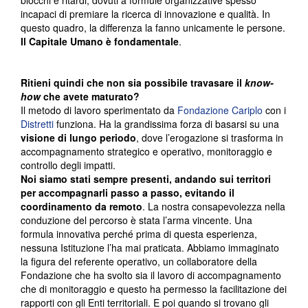
blocchi e ritardi, dovuti a formule organizzative spesso
incapaci di premiare la ricerca di innovazione e qualità. In
questo quadro, la differenza la fanno unicamente le persone.
Il Capitale Umano è fondamentale
.
Ritieni quindi che non sia possibile travasare il
know-
how
che avete maturato?
Il metodo di lavoro sperimentato da
Fondazione Cariplo
con i
Distretti
funziona. Ha la grandissima forza di basarsi su una
visione di lungo periodo
, dove l’erogazione si trasforma in
accompagnamento strategico e operativo, monitoraggio e
controllo degli impatti.
Noi siamo stati sempre presenti, andando sui territori
per accompagnarli passo a passo, evitando il
coordinamento da remoto
. La nostra consapevolezza nella
conduzione del percorso è stata l’arma vincente. Una
formula innovativa perché prima di questa esperienza,
nessuna Istituzione l’ha mai praticata. Abbiamo immaginato
la figura del referente operativo, un collaboratore della
Fondazione che ha svolto sia il lavoro di accompagnamento
che di monitoraggio e questo ha permesso la facilitazione dei
rapporti con gli Enti territoriali. E poi quando si trovano gli