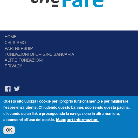
HOME
CHI SIAMO
PARTNERSHIP
FONDAZIONI DI ORIGINE BANCARIA
ALTRE FONDAZIONI
PRIVACY
Questo sito utilizza i cookie per i proprio funzionamento e per migliorare
Il Giornale delle Fondazioni - Periodico telematico
l'esperienza utente. Chiudendo questo banner, scorrendo questa pagina,
Reg. Tribunale n.7 del 22/07/2014 – ISSN 2421-2466
cliccando su un link o proseguendo la navigazione in altra maniera,
© Fondazione Venezia 2000 - Dorsoduro 3488/U - 30123 Venezia - Italia -
acconsenti all'uso dei cookie.
C.F. 94046390277
Maggiori informazioni
OK