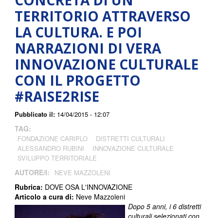
CONCRETA DI UN
TERRITORIO ATTRAVERSO
LA CULTURA. E POI
NARRAZIONI DI VERA
INNOVAZIONE CULTURALE
CON IL PROGETTO
#RAISE2RISE
Pubblicato il:
14/04/2015 - 12:07
TAG:
FONDAZIONE CARIPLO
DISTRETTI CULTURALI
ALESSANDRO RUBINI
INNOVAZIONE CULTURALE
SVILUPPO TERRITORIALE
AUTORE/I:
NEVE MAZZOLENI
Rubrica:
DOVE OSA L'INNOVAZIONE
Articolo a cura di:
Neve Mazzoleni
Dopo 5 anni, i 6 distretti
culturali selezionati con