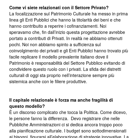
Come vi siete relazionati con il Settore Privato?
La focalizzazione sul Patrimonio Culturale ha messo in prima
linea gli Enti Pubblici che hanno la titolarità dei beni e che
hanno contribuito a reperire i cofinanziamenti. Noi
speravamo che, fin dall’inizio questa progettazione avrebbe
portato a contributi di Privati. In realtà ne abbiamo ottenuti
pochi. Noi non abbiamo spinto a sufficienza sul
coinvolgimento dei privati e gli Enti Pubblici hanno trovato più
facile replicare il modello prevalente italiano dove il
Patrimonio è responsabilità del Settore Pubblico evitando di
condividere questo ruolo con i privati. La sfida dei distretti
culturali di oggi sta proprio nell’interazione sempre più
sistemica anche con le filiere produttive.
Il capitale relazionale è forza ma anche fragilità di
questo modello?
È un discorso complicato che tocca la Politica. Come dicevo,
le persone fanno la differenza. Devo registrare che nelle
Pubbliche Amministrazioni ci si dedica ancora troppo poco
alla pianificazione culturale. I budget sono sottodimensionati
ai bisogni, figurarsi all’elaborazione di strategie innovative. La