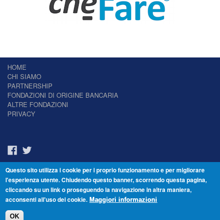
HOME
CHI SIAMO
PARTNERSHIP
FONDAZIONI DI ORIGINE BANCARIA
ALTRE FONDAZIONI
PRIVACY
Questo sito utilizza i cookie per i proprio funzionamento e per migliorare
Il Giornale delle Fondazioni - Periodico telematico
l'esperienza utente. Chiudendo questo banner, scorrendo questa pagina,
Reg. Tribunale n.7 del 22/07/2014 – ISSN 2421-2466
cliccando su un link o proseguendo la navigazione in altra maniera,
© Fondazione Venezia 2000 - Dorsoduro 3488/U - 30123 Venezia - Italia -
acconsenti all'uso dei cookie.
C.F. 94046390277
Maggiori informazioni
OK