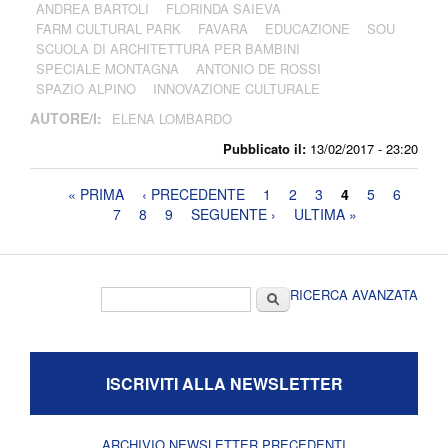
ANDREA BARTOLI
FLORINDA SAIEVA
FARM CULTURAL PARK
FAVARA
EDUCAZIONE
SOU
SCUOLA DI ARCHITETTURA PER BAMBINI
SPECIALE MONTAGNA
ANTONIO DE ROSSI
SPAZIO ALPINO
INNOVAZIONE CULTURALE
AUTORE/I:
ELENA LOMBARDO
Pubblicato il:
13/02/2017 - 23:20
Pagine
« PRIMA
‹ PRECEDENTE
1
2
3
4
5
6
7
8
9
SEGUENTE ›
ULTIMA »
Form di ricerca
Cerca
RICERCA AVANZATA
ISCRIVITI ALLA NEWSLETTER
ARCHIVIO NEWSLETTER PRECEDENTI