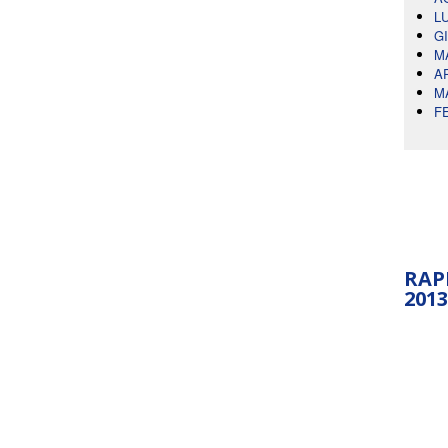
L
G
M
A
M
F
RAP
2013