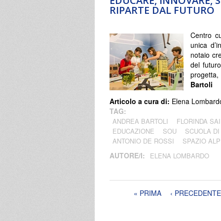
EDUCARE, INNOVARE, 
RIPARTE DAL FUTURO
Centro cu
unica d’i
notaio cr
del futuro
progetta,
Bartoli
Articolo a cura di:
Elena Lombard
TAG:
ANDREA BARTOLI
FLORINDA SA
EDUCAZIONE
SOU
SCUOLA DI
ANTONIO DE ROSSI
SPAZIO ALP
AUTORE/I:
ELENA LOMBARDO
Pagine
« PRIMA
‹ PRECEDENTE