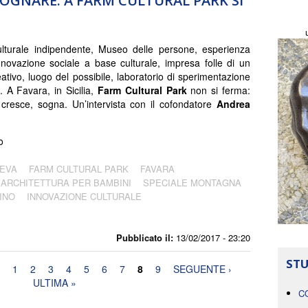
SOGNARE. A FARM CULTURAL PARK SI
lturale indipendente, Museo delle persone, esperienza
nnovazione sociale a base culturale, impresa folle di un
eativo, luogo del possibile, laboratorio di sperimentazione
. A Favara, in Sicilia,
Farm Cultural Park
non si ferma:
 cresce, sogna. Un’intervista con il cofondatore
Andrea
o
IEVA
FARM CULTURAL PARK
FAVARA
 ARCHITETTURA PER BAMBINI
SPECIALE MONTAGNA
INO
INNOVAZIONE CULTURALE
Pubblicato il:
13/02/2017 - 23:20
STU
1
2
3
4
5
6
7
8
9
SEGUENTE ›
ULTIMA »
C