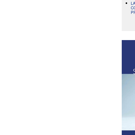
L
C
P