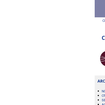
C
C
ARC
N
O
S
A