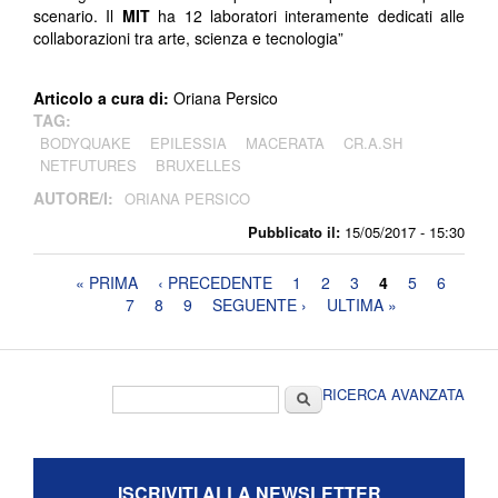
scenario. Il
MIT
ha 12 laboratori interamente dedicati alle
collaborazioni tra arte, scienza e tecnologia”
Articolo a cura di:
Oriana Persico
TAG:
BODYQUAKE
EPILESSIA
MACERATA
CR.A.SH
NETFUTURES
BRUXELLES
AUTORE/I:
ORIANA PERSICO
Pubblicato il:
15/05/2017 - 15:30
Pagine
« PRIMA
‹ PRECEDENTE
1
2
3
4
5
6
7
8
9
SEGUENTE ›
ULTIMA »
Form di ricerca
Cerca
RICERCA AVANZATA
ISCRIVITI ALLA NEWSLETTER