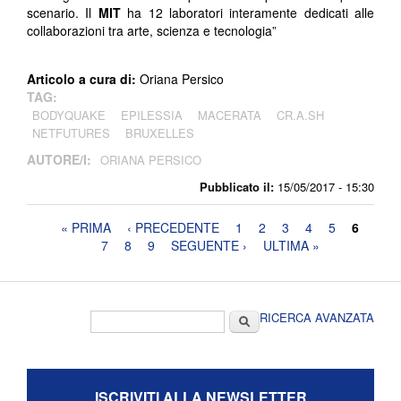
scenario. Il
MIT
ha 12 laboratori interamente dedicati alle
collaborazioni tra arte, scienza e tecnologia”
Articolo a cura di:
Oriana Persico
TAG:
BODYQUAKE
EPILESSIA
MACERATA
CR.A.SH
NETFUTURES
BRUXELLES
AUTORE/I:
ORIANA PERSICO
Pubblicato il:
15/05/2017 - 15:30
Pagine
« PRIMA
‹ PRECEDENTE
1
2
3
4
5
6
7
8
9
SEGUENTE ›
ULTIMA »
Form di ricerca
Cerca
RICERCA AVANZATA
ISCRIVITI ALLA NEWSLETTER