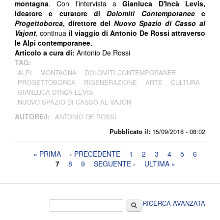
montagna
. Con l’intervista a
Gianluca D'Incà Levis,
ideatore e curatore di
Dolomiti Contemporanee
e
Progettoborca
, direttore del
Nuovo Spazio di Casso al
Vajont
, continua
il viaggio di Antonio De Rossi attraverso
le Alpi contemporanee.
Articolo a cura di:
Antonio De Rossi
TAG:
ALPI
MONTAGNA
DOLOMITI CONTEMPORANEE
PROGETTOBORCA
RIGENERAZIONE
ARTE
CULTURA
GIANLUCA D'INCÀ LEVIS
NUOVO SPAZIO DI CASSO AL VAJON
AUTORE/I:
ANTONIO DE ROSSI
Pubblicato il:
15/09/2018 - 08:02
Pagine
« PRIMA
‹ PRECEDENTE
1
2
3
4
5
6
7
8
9
SEGUENTE ›
ULTIMA »
Form di ricerca
Cerca
RICERCA AVANZATA