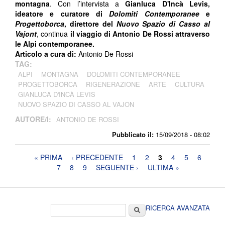
montagna
. Con l’intervista a
Gianluca D'Incà Levis,
ideatore e curatore di
Dolomiti Contemporanee
e
Progettoborca
, direttore del
Nuovo Spazio di Casso al
Vajont
, continua
il viaggio di Antonio De Rossi attraverso
le Alpi contemporanee.
Articolo a cura di:
Antonio De Rossi
TAG:
ALPI
MONTAGNA
DOLOMITI CONTEMPORANEE
PROGETTOBORCA
RIGENERAZIONE
ARTE
CULTURA
GIANLUCA D'INCÀ LEVIS
NUOVO SPAZIO DI CASSO AL VAJON
AUTORE/I:
ANTONIO DE ROSSI
Pubblicato il:
15/09/2018 - 08:02
Pagine
« PRIMA
‹ PRECEDENTE
1
2
3
4
5
6
7
8
9
SEGUENTE ›
ULTIMA »
Form di ricerca
Cerca
RICERCA AVANZATA