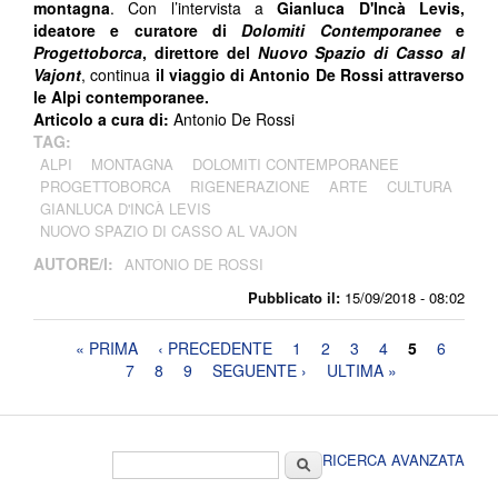
montagna
. Con l’intervista a
Gianluca D'Incà Levis,
ideatore e curatore di
Dolomiti Contemporanee
e
Progettoborca
, direttore del
Nuovo Spazio di Casso al
Vajont
, continua
il viaggio di Antonio De Rossi attraverso
le Alpi contemporanee.
Articolo a cura di:
Antonio De Rossi
TAG:
ALPI
MONTAGNA
DOLOMITI CONTEMPORANEE
PROGETTOBORCA
RIGENERAZIONE
ARTE
CULTURA
GIANLUCA D'INCÀ LEVIS
NUOVO SPAZIO DI CASSO AL VAJON
AUTORE/I:
ANTONIO DE ROSSI
Pubblicato il:
15/09/2018 - 08:02
Pagine
« PRIMA
‹ PRECEDENTE
1
2
3
4
5
6
7
8
9
SEGUENTE ›
ULTIMA »
Form di ricerca
Cerca
RICERCA AVANZATA