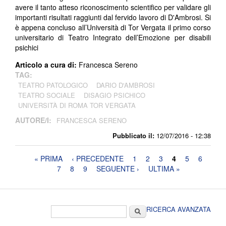
avere il tanto atteso riconoscimento scientifico per validare gli
importanti risultati raggiunti dal fervido lavoro di D'Ambrosi. Si
è appena concluso all’Università di Tor Vergata il primo corso
universitario di Teatro Integrato dell’Emozione per disabili
psichici
Articolo a cura di:
Francesca Sereno
TAG:
TEATRO PATOLOGICO
DARIO D'AMBROSI
TEATRO SOCIALE
DISAGIO PSICHICO
UNIVERSITÀ DI ROMA TOR VERGATA
AUTORE/I:
FRANCESCA SERENO
Pubblicato il:
12/07/2016 - 12:38
Pagine
« PRIMA
‹ PRECEDENTE
1
2
3
4
5
6
7
8
9
SEGUENTE ›
ULTIMA »
Form di ricerca
Cerca
RICERCA AVANZATA