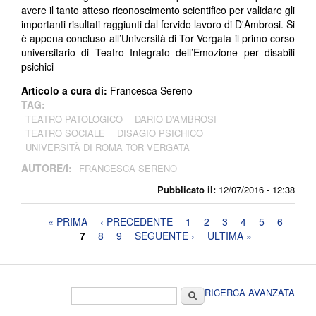
avere il tanto atteso riconoscimento scientifico per validare gli
importanti risultati raggiunti dal fervido lavoro di D'Ambrosi. Si
è appena concluso all’Università di Tor Vergata il primo corso
universitario di Teatro Integrato dell’Emozione per disabili
psichici
Articolo a cura di:
Francesca Sereno
TAG:
TEATRO PATOLOGICO
DARIO D'AMBROSI
TEATRO SOCIALE
DISAGIO PSICHICO
UNIVERSITÀ DI ROMA TOR VERGATA
AUTORE/I:
FRANCESCA SERENO
Pubblicato il:
12/07/2016 - 12:38
Pagine
« PRIMA
‹ PRECEDENTE
1
2
3
4
5
6
7
8
9
SEGUENTE ›
ULTIMA »
Form di ricerca
Cerca
RICERCA AVANZATA