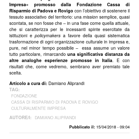
Impresa» promosso dalla Fondazione Cassa di
Risparmio di Padova e Rovigo
con l’obiettivo di sostenere il
tessuto associativo del territorio: una
mission
semplice, quasi
scontata, se non fosse che – in una fase come quella attuale,
che si caratterizza per le incessanti spinte esercitate da
istituzioni e
policymakers
a favore della quasi sistematica
trasformazione di ogni organizzazione culturale in impresa e,
pure, nel minor tempo possibile – essa assume un valore
tutto particolare, rimarcando
una significativa distanza da
altre analoghe esperienze promosse in Italia
. E con
risultati che, come vedremo, sembrano aver premiato tale
scelta.
Articolo a cura di:
Damiano Aliprandi
TAG:
FONDAZIONE
CASSA DI RISPARMIO DI PADOVA E ROVIGO
CULTURALMENTE IMPRESA
AUTORE/I:
DAMIANO ALIPRANDI
Pubblicato il:
15/04/2018 - 09:04