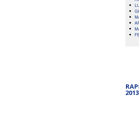
L
G
M
A
M
F
RAP
2013