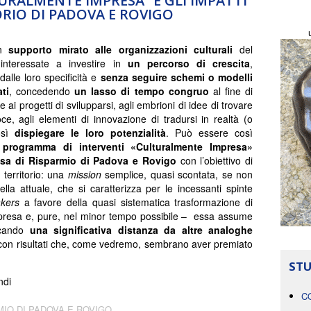
TURALMENTE IMPRESA” E GLI IMPATTI
ORIO DI PADOVA E ROVIGO
un
supporto mirato alle organizzazioni culturali
del
o interessate a investire in
un percorso di crescita
,
dalle loro specificità e
senza seguire schemi o modelli
ti
, concedendo
un lasso di tempo congruo
al fine di
 ai progetti di svilupparsi, agli embrioni di idee di trovare
oce, agli elementi di innovazione di tradursi in realtà (o
così
dispiegare le loro potenzialità
. Può essere così
 programma di interventi «Culturalmente Impresa»
sa di Risparmio di Padova e Rovigo
con l’obiettivo di
 territorio: una
mission
semplice, quasi scontata, se non
a attuale, che si caratterizza per le incessanti spinte
akers
a favore della quasi sistematica trasformazione di
mpresa e, pure, nel minor tempo possibile – essa assume
arcando
una significativa distanza da altre analoghe
 con risultati che, come vedremo, sembrano aver premiato
STU
ndi
C
MIO DI PADOVA E ROVIGO