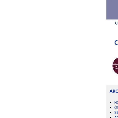
C
C
ARC
N
O
S
A