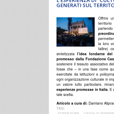
L’ESPERIENZA DI “CUL
GENERATI SUL TERRIT
Offrire 
territori
partendo 
preordina
permettere
la loro v
fallire) 
sintetizzata
l’idea fondante del
promosso dalla Fondazione Cas
sostenere il tessuto associativo del
fosse che – in una fase come quell
esercitate da istituzioni e
policym
ogni organizzazione culturale in i
un valore tutto particolare, rim
esperienze promosse in Italia
. E
tale scelta.
Articolo a cura di:
Damiano Alipra
TAG:
FONDAZIONE
CASSA DI RISPAR