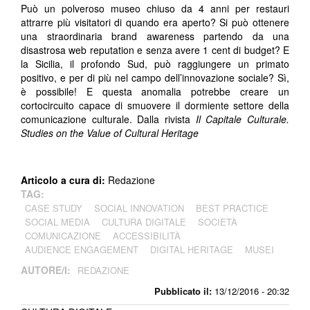
Può un polveroso museo chiuso da 4 anni per restauri
attrarre più visitatori di quando era aperto? Si può ottenere
una straordinaria brand awareness partendo da una
disastrosa web reputation e senza avere 1 cent di budget? E
la Sicilia, il profondo Sud, può raggiungere un primato
positivo, e per di più nel campo dell’innovazione sociale? Sì,
è possibile! E questa anomalia potrebbe creare un
cortocircuito capace di smuovere il dormiente settore della
comunicazione culturale. Dalla rivista
Il Capitale Culturale.
Studies on the Value of Cultural Heritage
Articolo a cura di:
Redazione
TAG:
CASE STUDY
SOCIAL INNOVATION
BEST PRACTICE
SOCIAL MEDIA
CULTURA DIGITALE
SOCIETÀ
COMUNICAZIONE
ACCESSIBILITÀ
AUDIENCE ENGAGEMENT
DIGITAL HERITAGE
MUSEI
AUTORE/I:
REDAZIONE
Pubblicato il:
13/12/2016 - 20:32