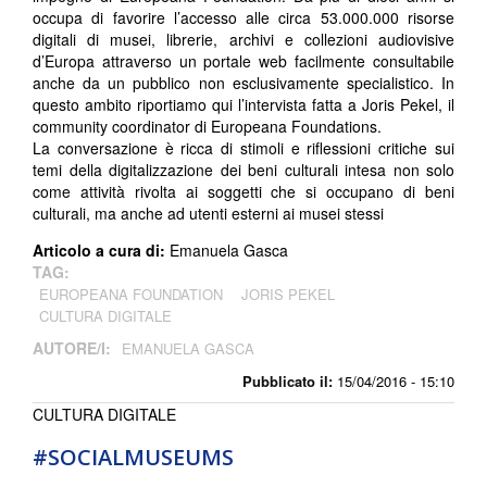
occupa di favorire l’accesso alle circa 53.000.000 risorse
digitali di musei, librerie, archivi e collezioni audiovisive
d’Europa attraverso un portale web facilmente consultabile
anche da un pubblico non esclusivamente specialistico. In
questo ambito riportiamo qui l’intervista fatta a Joris Pekel, il
community coordinator di Europeana Foundations.
La conversazione è ricca di stimoli e riflessioni critiche sui
temi della digitalizzazione dei beni culturali intesa non solo
come attività rivolta ai soggetti che si occupano di beni
culturali, ma anche ad utenti esterni ai musei stessi
Articolo a cura di:
Emanuela Gasca
TAG:
EUROPEANA FOUNDATION
JORIS PEKEL
CULTURA DIGITALE
AUTORE/I:
EMANUELA GASCA
Pubblicato il:
15/04/2016 - 15:10
CULTURA DIGITALE
#SOCIALMUSEUMS