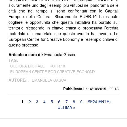
sicuramente uno degli esempi più virtuosi nel panorama delle
città che nel tempo si sono confrontati con le Capitali
Europee della Cultura. Sicuramente RUHR.10 ha saputo
cogliere le opportunità che questa iniziativa ha portato sul
territorio rileggendo in chiave critica e propositiva l’eredità
materiale e immateriale che questo evento ha favorito. Lo
European Centre for Creative Economy è l’esempio chiave di
questo processo
Articolo a cura di:
Emanuela Gasca
TAG:
CULTURA DIGITALE
RUHR.10
EUROPEAN CENTRE FOR CREATIVE ECONOMY
AUTORE/I:
EMANUELA GASCA
Pubblicato il:
14/10/2015 - 22:18
Pagine
1
2
3
4
5
6
7
8
9
SEGUENTE ›
ULTIMA »