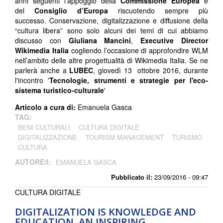
anni seguenti l’appoggio della
Commissione Europea
e
del
Consiglio d’Europa
riscuotendo sempre più
successo. Conservazione, digitalizzazione e diffusione della
“cultura libera” sono solo alcuni dei temi di cui abbiamo
discusso con
Giuliana Mancini
,
Executive Director
Wikimedia Italia
cogliendo l’occasione di approfondire WLM
nell’ambito delle altre progettualità di Wikimedia Italia. Se ne
parlerà anche a
LUBEC
, giovedì 13 ottobre 2016, durante
l'incontro '
Tecnologie, strumenti e strategie per l'eco-
sistema turistico-culturale
'
Articolo a cura di:
Emanuela Gasca
TAG:
BENI CULTURALI
CULTURA DIGITALE
DIGITALIZZAZIONE
TOURISM MANAGEMENT
TURISMO
CULTURA
AUTORE/I:
EMANUELA GASCA
Pubblicato il:
23/09/2016 - 09:47
CULTURA DIGITALE
DIGITALIZATION IS KNOWLEDGE AND
EDUCATION. AN INSPIRING