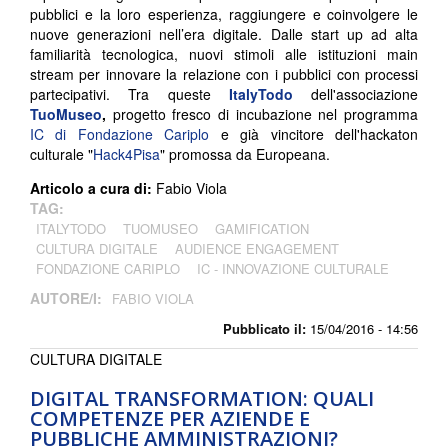
pubblici e la loro esperienza, raggiungere e coinvolgere le
nuove generazioni nell’era digitale. Dalle start up ad alta
familiarità tecnologica, nuovi stimoli alle istituzioni main
stream per innovare la relazione con i pubblici con processi
partecipativi. Tra queste
ItalyTodo
dell'associazione
TuoMuseo
,
progetto fresco di incubazione nel programma
IC di Fondazione Cariplo
e già vincitore dell'hackaton
culturale "
Hack4Pisa
" promossa da Europeana.
Articolo a cura di:
Fabio Viola
TAG:
ITALYTODO
TUOMUSEO
GAMIFICATION
CULTURA DIGITALE
AUDIENCE ENGAGEMENT
FONDAZIONE CARIPLO
IC - INNOVAZIONE CULTURALE
AUTORE/I:
FABIO VIOLA
Pubblicato il:
15/04/2016 - 14:56
CULTURA DIGITALE
DIGITAL TRANSFORMATION: QUALI
COMPETENZE PER AZIENDE E
PUBBLICHE AMMINISTRAZIONI?