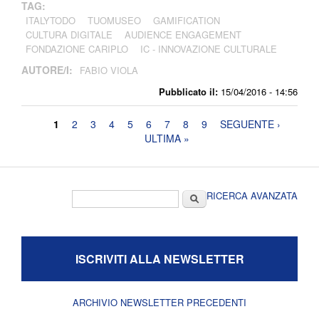
TAG:
ITALYTODO
TUOMUSEO
GAMIFICATION
CULTURA DIGITALE
AUDIENCE ENGAGEMENT
FONDAZIONE CARIPLO
IC - INNOVAZIONE CULTURALE
AUTORE/I:
FABIO VIOLA
Pubblicato il:
15/04/2016 - 14:56
Pagine
1
2
3
4
5
6
7
8
9
SEGUENTE ›
ULTIMA »
Form di ricerca
Cerca
RICERCA AVANZATA
ISCRIVITI ALLA NEWSLETTER
ARCHIVIO NEWSLETTER PRECEDENTI