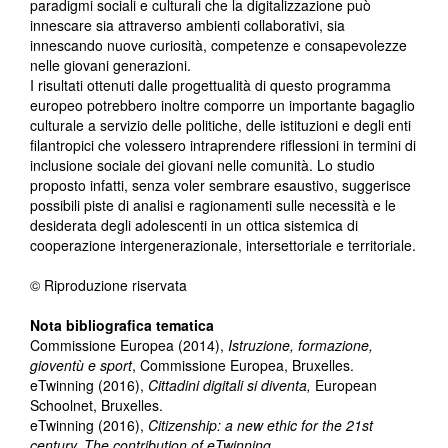
paradigmi sociali e culturali che la digitalizzazione può
innescare sia attraverso ambienti collaborativi, sia
innescando nuove curiosità, competenze e consapevolezze
nelle giovani generazioni.
I risultati ottenuti dalle progettualità di questo programma
europeo potrebbero inoltre comporre un importante bagaglio
culturale a servizio delle politiche, delle istituzioni e degli enti
filantropici che volessero intraprendere riflessioni in termini di
inclusione sociale dei giovani nelle comunità. Lo studio
proposto infatti, senza voler sembrare esaustivo, suggerisce
possibili piste di analisi e ragionamenti sulle necessità e le
desiderata degli adolescenti in un ottica sistemica di
cooperazione intergenerazionale, intersettoriale e territoriale.
© Riproduzione riservata
Nota bibliografica tematica
Commissione Europea (2014),
Istruzione, formazione,
gioventù e sport
, Commissione Europea, Bruxelles.
eTwinning (2016),
Cittadini digitali si diventa,
European
Schoolnet, Bruxelles.
eTwinning (2016),
Citizenship: a new ethic for the 21st
century.
The contribution of eTwinning.