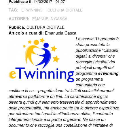
Pubblicato il:
14/02/2017 - 01:27
TAG:
ETWINNING
CULTURA DIGITALE
AUTORE/I:
EMANUELA GASCA
Rubrica:
CULTURA DIGITALE
Articolo a cura di:
Emanuela Gasca
Lo scorso 31 gennaio è
stata presentata la
pubblicazione “Cittadini
digitali si diventa” che
raccoglie i risultati dei
principali progetti del
programma
eTwinning
,
un programma
comunitario che
sostiene la co – progettazione tra istituti scolastici europei
attraverso piattaforme on line. La caratteristiche
digital
diventa quindi qui elemento trasversale di approfondimento
delle progettualità, ma anche ponte tra le diverse esperienze
per affrontare temi quali la cittadinanza attiva, il confronto
intergenerazionale e la parità di genere. Ne nasce un
documento che raccoglie una costellazione di iniziative di