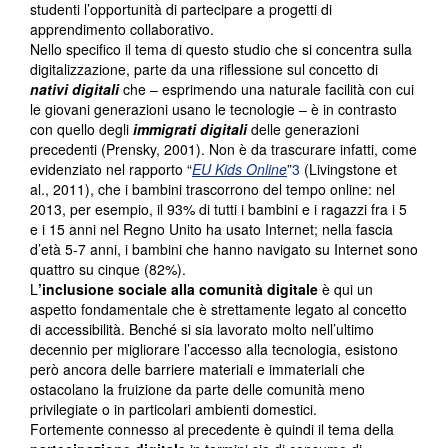
studenti l’opportunità di partecipare a progetti di
apprendimento collaborativo.
Nello specifico il tema di questo studio che si concentra sulla
digitalizzazione, parte da una riflessione sul concetto di
nativi digitali
che – esprimendo una naturale facilità con cui
le giovani generazioni usano le tecnologie – è in contrasto
con quello degli
immigrati digitali
delle generazioni
precedenti (Prensky, 2001). Non è da trascurare infatti, come
evidenziato nel rapporto “
EU Kids Online
”
3
(Livingstone et
al., 2011), che i bambini trascorrono del tempo online: nel
2013, per esempio, il 93% di tutti i bambini e i ragazzi fra i 5
e i 15 anni nel Regno Unito ha usato Internet; nella fascia
d’età 5-7 anni, i bambini che hanno navigato su Internet sono
quattro su cinque (82%).
L
’inclusione sociale alla comunità digitale
è qui un
aspetto fondamentale che è strettamente legato al concetto
di accessibilità. Benché si sia lavorato molto nell’ultimo
decennio per migliorare l’accesso alla tecnologia, esistono
però ancora delle barriere materiali e immateriali che
ostacolano la fruizione da parte delle comunità meno
privilegiate o in particolari ambienti domestici.
Fortemente connesso al precedente è quindi il tema della