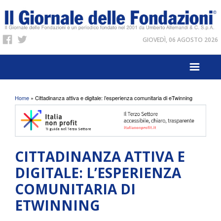
GIOVEDÌ, 06 AGOSTO 2026
Tu sei qui
Home
» Cittadinanza attiva e digitale: l’esperienza comunitaria di eTwinning
CITTADINANZA ATTIVA E
DIGITALE: L’ESPERIENZA
COMUNITARIA DI
ETWINNING