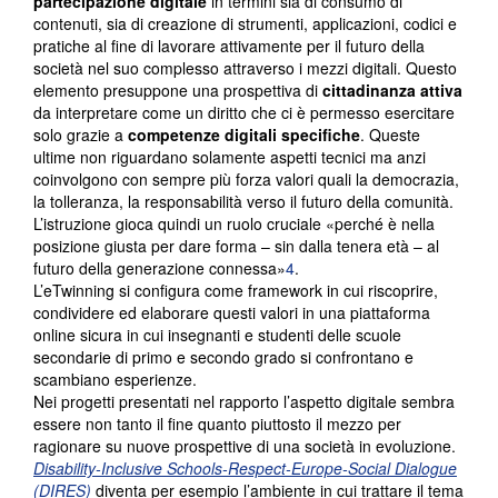
partecipazione digitale
in termini sia di consumo di
contenuti, sia di creazione di strumenti, applicazioni, codici e
pratiche al fine di lavorare attivamente per il futuro della
società nel suo complesso attraverso i mezzi digitali. Questo
elemento presuppone una prospettiva di
cittadinanza attiva
da interpretare come un diritto che ci è permesso esercitare
solo grazie a
competenze digitali specifiche
. Queste
ultime non riguardano solamente aspetti tecnici ma anzi
coinvolgono con sempre più forza valori quali la democrazia,
la tolleranza, la responsabilità verso il futuro della comunità.
L’istruzione gioca quindi un ruolo cruciale «perché è nella
posizione giusta per dare forma – sin dalla tenera età – al
futuro della generazione connessa»
4
.
L’eTwinning si configura come framework in cui riscoprire,
condividere ed elaborare questi valori in una piattaforma
online sicura in cui insegnanti e studenti delle scuole
secondarie di primo e secondo grado si confrontano e
scambiano esperienze.
Nei progetti presentati nel rapporto l’aspetto digitale sembra
essere non tanto il fine quanto piuttosto il mezzo per
ragionare su nuove prospettive di una società in evoluzione.
Disability-Inclusive Schools-Respect-Europe-Social Dialogue
(DIRES)
diventa per esempio l’ambiente in cui trattare il tema