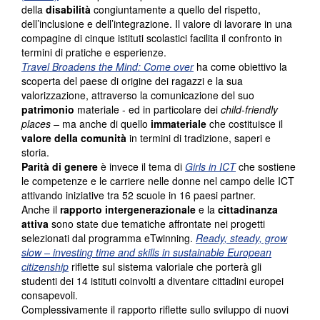
della
disabilità
congiuntamente a quello del rispetto,
dell’inclusione e dell’integrazione. Il valore di lavorare in una
compagine di cinque istituti scolastici facilita il confronto in
termini di pratiche e esperienze.
Travel Broadens the Mind: Come over
ha come obiettivo la
scoperta del paese di origine dei ragazzi e la sua
valorizzazione, attraverso la comunicazione del suo
patrimonio
materiale - ed in particolare dei
child-friendly
places
–
ma anche di quello
immateriale
che costituisce il
valore della comunità
in termini di tradizione, saperi e
storia.
Parità di genere
è invece il tema di
Girls in ICT
che sostiene
le competenze e le carriere nelle donne nel campo delle ICT
attivando iniziative tra 52 scuole in 16 paesi partner.
Anche il
rapporto intergenerazionale
e la
cittadinanza
attiva
sono state due tematiche affrontate nei progetti
selezionati dal programma eTwinning.
Ready, steady, grow
slow – investing time and skills in sustainable European
citizenship
riflette sul sistema valoriale che porterà gli
studenti dei 14 istituti coinvolti a diventare cittadini europei
consapevoli.
Complessivamente il rapporto riflette sullo sviluppo di nuovi