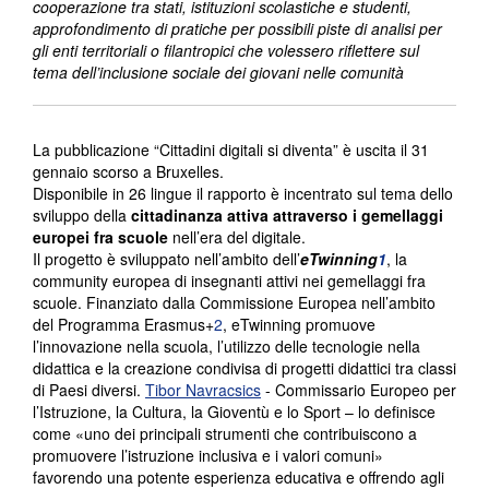
cooperazione tra stati, istituzioni scolastiche e studenti,
approfondimento di pratiche per possibili piste di analisi per
gli enti territoriali o filantropici che volessero riflettere
sul
tema dell’inclusione sociale dei giovani nelle comunità
La pubblicazione “Cittadini digitali si diventa” è uscita il 31
gennaio scorso a Bruxelles.
Disponibile in 26 lingue il rapporto è incentrato sul tema dello
sviluppo della
cittadinanza attiva
attraverso i gemellaggi
europei fra scuole
nell’era del digitale.
Il progetto è sviluppato nell’ambito dell’
eTwinning
1
, la
community europea di insegnanti attivi nei gemellaggi fra
scuole. Finanziato dalla Commissione Europea nell’ambito
del Programma Erasmus+
2
, eTwinning promuove
l’innovazione nella scuola, l’utilizzo delle tecnologie nella
didattica e la creazione condivisa di progetti didattici tra classi
di Paesi diversi.
Tibor Navracsics
- Commissario Europeo per
l’Istruzione, la Cultura, la Gioventù e lo Sport – lo definisce
come «uno dei principali strumenti che contribuiscono a
promuovere l’istruzione inclusiva e i valori comuni»
favorendo una potente esperienza educativa e offrendo agli