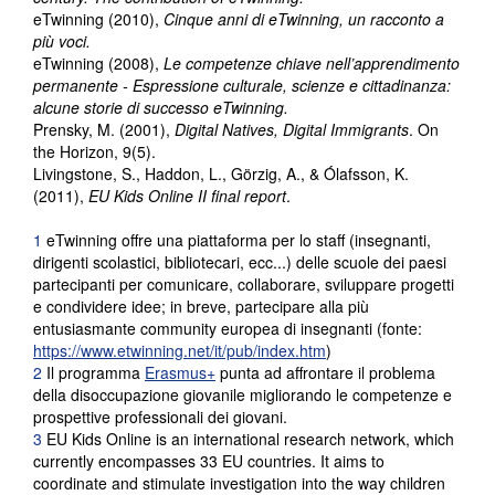
eTwinning (2010),
Cinque anni di eTwinning, un racconto a
più voci.
eTwinning (2008),
Le competenze chiave nell’apprendimento
permanente - Espressione culturale, scienze e cittadinanza:
alcune storie di successo eTwinning.
Prensky, M. (2001),
Digital Natives, Digital Immigrants
. On
the Horizon, 9(5).
Livingstone, S., Haddon, L., Görzig, A., & Ólafsson, K.
(2011),
EU Kids Online II final report
.
1
eTwinning offre una piattaforma per lo staff (insegnanti,
dirigenti scolastici, bibliotecari, ecc...) delle scuole dei paesi
partecipanti per comunicare, collaborare, sviluppare progetti
e condividere idee; in breve, partecipare alla più
entusiasmante community europea di insegnanti (fonte:
https://www.etwinning.net/it/pub/index.htm
)
2
Il programma
Erasmus+
punta ad affrontare il problema
della disoccupazione giovanile migliorando le competenze e
prospettive professionali dei giovani.
3
EU Kids Online is an international research network, which
currently encompasses 33 EU countries. It aims to
coordinate and stimulate investigation into the way children