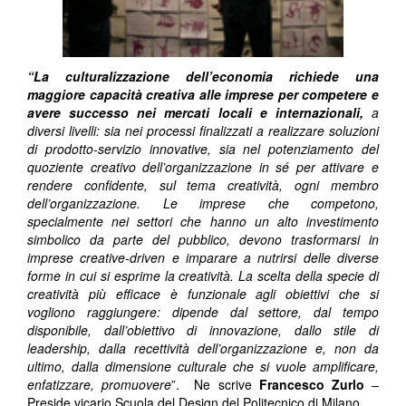
“La culturalizzazione dell’economia richiede una
maggiore capacità creativa alle imprese per competere e
avere successo nei mercati locali e internazionali,
a
diversi livelli: sia nei processi finalizzati a realizzare soluzioni
di prodotto-servizio innovative, sia nel potenziamento del
quoziente creativo dell’organizzazione in sé per attivare e
rendere confidente, sul tema creatività, ogni membro
dell’organizzazione. Le imprese che competono,
specialmente nei settori che hanno un alto investimento
simbolico da parte del pubblico, devono trasformarsi in
imprese creative-driven e imparare a nutrirsi delle diverse
forme in cui si esprime la creatività. La scelta della specie di
creatività più efficace è funzionale agli obiettivi che si
vogliono raggiungere: dipende dal settore, dal tempo
disponibile, dall’obiettivo di innovazione, dallo stile di
leadership, dalla recettività dell’organizzazione e, non da
ultimo, dalla dimensione culturale che si vuole amplificare,
enfatizzare, promuovere
”. Ne scrive
Francesco Zurlo
–
Preside vicario Scuola del Design del Politecnico di Milano.