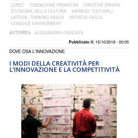
LUBEC
FONDAZIONE PROMO PA
CREATIVE DRIVEN
ECONOMIA DELLA CULTURA
IMPRESE CULTURALI
LATERAL THINKING SKILLS
ARTISTIC SKILLS
CONDUCE ENVIRONMENT
AUTORE/I:
ALESSANDRO CROCIATA
Pubblicato il:
15/10/2018 - 00:05
DOVE OSA L'INNOVAZIONE
I MODI DELLA CREATIVITÀ PER
L’INNOVAZIONE E LA COMPETITIVITÀ