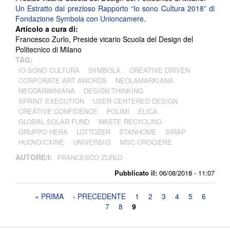
Un Estratto dal prezioso Rapporto “Io sono Cultura 2018” di
Fondazione Symbola con Unioncamere.
Articolo a cura di:
Francesco Zurlo, Preside vicario Scuola del Design del
Politecnico di Milano
TAG:
IO SONO CULTURA
SYMBOLA
CREATIVE DRIVEN
CORPORATE ART AWORDS
NEOLAMARKIANA
NEODARWINIANA
DESIGN THINKING
SPRINT EXECUTION
USER CENTERED DESIGN
CREATIVE CONFIDENCE
POLIMI
ELICA
GLOBAL SOLAR FUND
WASTE RECYCLING
GRUPPO HERA
LOTTOZER
STANHOME
SIRAP
HUOVO/CXINE
UNIVERSIIS
MSC CROCIERE
AUTORE/I:
FRANCESCO ZURLO
Pubblicato il:
06/08/2018 - 11:07
Pagine
« PRIMA
‹ PRECEDENTE
1
2
3
4
5
6
7
8
9