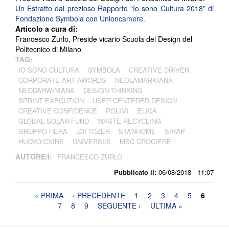
Un Estratto dal prezioso Rapporto “Io sono Cultura 2018” di
Fondazione Symbola con Unioncamere.
Articolo a cura di:
Francesco Zurlo, Preside vicario Scuola del Design del
Politecnico di Milano
TAG:
IO SONO CULTURA
SYMBOLA
CREATIVE DRIVEN
CORPORATE ART AWORDS
NEOLAMARKIANA
NEODARWINIANA
DESIGN THINKING
SPRINT EXECUTION
USER CENTERED DESIGN
CREATIVE CONFIDENCE
POLIMI
ELICA
GLOBAL SOLAR FUND
WASTE RECYCLING
GRUPPO HERA
LOTTOZER
STANHOME
SIRAP
HUOVO/CXINE
UNIVERSIIS
MSC CROCIERE
AUTORE/I:
FRANCESCO ZURLO
Pubblicato il:
06/08/2018 - 11:07
Pagine
« PRIMA
‹ PRECEDENTE
1
2
3
4
5
6
7
8
9
SEGUENTE ›
ULTIMA »