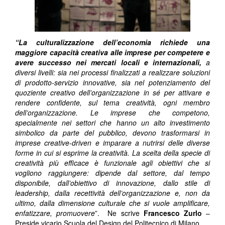
“La culturalizzazione dell’economia richiede una
maggiore capacità creativa alle imprese per competere e
avere successo nei mercati locali e internazionali,
a
diversi livelli: sia nei processi finalizzati a realizzare soluzioni
di prodotto-servizio innovative, sia nel potenziamento del
quoziente creativo dell’organizzazione in sé per attivare e
rendere confidente, sul tema creatività, ogni membro
dell’organizzazione. Le imprese che competono,
specialmente nei settori che hanno un alto investimento
simbolico da parte del pubblico, devono trasformarsi in
imprese creative-driven e imparare a nutrirsi delle diverse
forme in cui si esprime la creatività. La scelta della specie di
creatività più efficace è funzionale agli obiettivi che si
vogliono raggiungere: dipende dal settore, dal tempo
disponibile, dall’obiettivo di innovazione, dallo stile di
leadership, dalla recettività dell’organizzazione e, non da
ultimo, dalla dimensione culturale che si vuole amplificare,
enfatizzare, promuovere
”. Ne scrive
Francesco Zurlo
–
Preside vicario Scuola del Design del Politecnico di Milano.