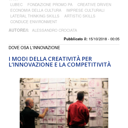
LUBEC
FONDAZIONE PROMO PA
CREATIVE DRIVEN
ECONOMIA DELLA CULTURA
IMPRESE CULTURALI
LATERAL THINKING SKILLS
ARTISTIC SKILLS
CONDUCE ENVIRONMENT
AUTORE/I:
ALESSANDRO CROCIATA
Pubblicato il:
15/10/2018 - 00:05
DOVE OSA L'INNOVAZIONE
I MODI DELLA CREATIVITÀ PER
L’INNOVAZIONE E LA COMPETITIVITÀ