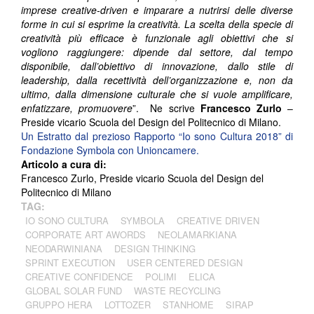
imprese creative-driven e imparare a nutrirsi delle diverse
forme in cui si esprime la creatività. La scelta della specie di
creatività più efficace è funzionale agli obiettivi che si
vogliono raggiungere: dipende dal settore, dal tempo
disponibile, dall’obiettivo di innovazione, dallo stile di
leadership, dalla recettività dell’organizzazione e, non da
ultimo, dalla dimensione culturale che si vuole amplificare,
enfatizzare, promuovere
”. Ne scrive
Francesco Zurlo
–
Preside vicario Scuola del Design del Politecnico di Milano.
Un Estratto dal prezioso Rapporto “Io sono Cultura 2018” di
Fondazione Symbola con Unioncamere.
Articolo a cura di:
Francesco Zurlo, Preside vicario Scuola del Design del
Politecnico di Milano
TAG:
IO SONO CULTURA
SYMBOLA
CREATIVE DRIVEN
CORPORATE ART AWORDS
NEOLAMARKIANA
NEODARWINIANA
DESIGN THINKING
SPRINT EXECUTION
USER CENTERED DESIGN
CREATIVE CONFIDENCE
POLIMI
ELICA
GLOBAL SOLAR FUND
WASTE RECYCLING
GRUPPO HERA
LOTTOZER
STANHOME
SIRAP