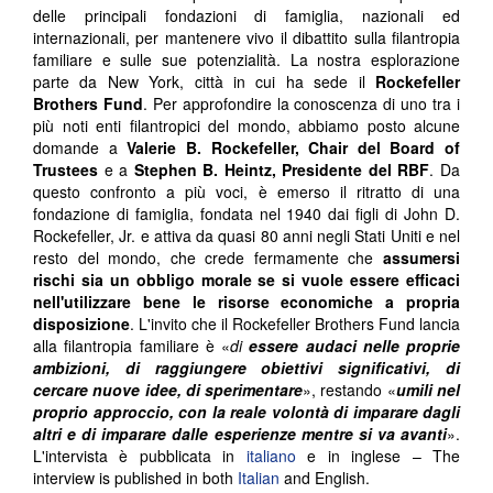
delle principali fondazioni di famiglia, nazionali ed
internazionali, per mantenere vivo il dibattito sulla filantropia
familiare e sulle sue potenzialità. La nostra esplorazione
parte da New York, città in cui ha sede il
Rockefeller
Brothers Fund
. Per approfondire la conoscenza di uno tra i
più noti enti filantropici del mondo, abbiamo posto alcune
domande a
Valerie B. Rockefeller, Chair del Board of
Trustees
e a
Stephen B. Heintz, Presidente del RBF
. Da
questo confronto a più voci, è emerso il ritratto di una
fondazione di famiglia, fondata nel 1940 dai figli di John D.
Rockefeller, Jr. e attiva da quasi 80 anni negli Stati Uniti e nel
resto del mondo, che crede fermamente che
assumersi
rischi sia un obbligo morale
se si vuole essere efficaci
nell'utilizzare bene le risorse economiche a propria
disposizione
. L'invito che il Rockefeller Brothers Fund lancia
alla filantropia familiare è «
di
essere audaci nelle proprie
ambizioni, di raggiungere obiettivi significativi, di
cercare nuove idee, di sperimentare
», restando «
umili nel
proprio approccio, con la reale volontà di imparare dagli
altri e di imparare dalle esperienze mentre si va avanti
».
L'intervista è pubblicata in
italiano
e in inglese – The
interview is published in both
Italian
and English.