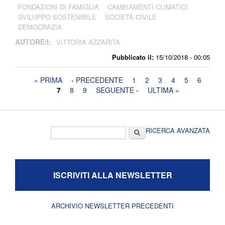
FONDAZIONI DI FAMIGLIA
CAMBIAMENTI CLIMATICI
SVILUPPO SOSTENIBILE
SOCIETÀ CIVILE
DEMOCRAZIA
AUTORE/I:
VITTORIA AZZARITA
Pubblicato il:
15/10/2018 - 00:05
Pagine
« PRIMA
‹ PRECEDENTE
1
2
3
4
5
6
7
8
9
SEGUENTE ›
ULTIMA »
Form di ricerca
Cerca
RICERCA AVANZATA
ISCRIVITI ALLA NEWSLETTER
ARCHIVIO NEWSLETTER PRECEDENTI