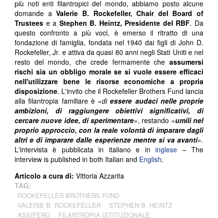
più noti enti filantropici del mondo, abbiamo posto alcune
domande a
Valerie B. Rockefeller, Chair del Board of
Trustees
e a
Stephen B. Heintz, Presidente del RBF
. Da
questo confronto a più voci, è emerso il ritratto di una
fondazione di famiglia, fondata nel 1940 dai figli di John D.
Rockefeller, Jr. e attiva da quasi 80 anni negli Stati Uniti e nel
resto del mondo, che crede fermamente che
assumersi
rischi sia un obbligo morale
se si vuole essere efficaci
nell'utilizzare bene le risorse economiche a propria
disposizione
. L'invito che il Rockefeller Brothers Fund lancia
alla filantropia familiare è «
di
essere audaci nelle proprie
ambizioni, di raggiungere obiettivi significativi, di
cercare nuove idee, di sperimentare
», restando «
umili nel
proprio approccio, con la reale volontà di imparare dagli
altri e di imparare dalle esperienze mentre si va avanti
».
L'intervista è pubblicata in italiano e in
inglese
– The
interview is published in both Italian and
English
.
Articolo a cura di:
Vittoria Azzarita
TAG:
ROCKEFELLER BROTHERS FUND
VALERIE B. ROCKEFELLER
STEPHEN B. HEINTZ
ASSIFERO
FILANTROPIA ISTITUZIONALE