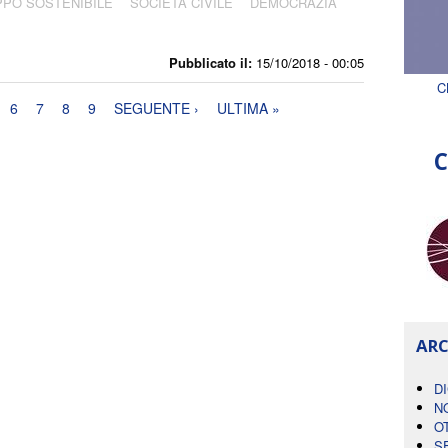
PPO SOSTENIBILE
SOCIETÀ CIVILE
DEMOCRAZIA
Pubblicato il:
15/10/2018 - 00:05
C
6
7
8
9
SEGUENTE ›
ULTIMA »
C
ARC
D
N
O
S