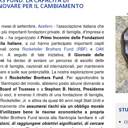
S FUND: LA CAPACITÀ DI
NNOVARE PER IL CAMBIAMENTO
l mese di settembre,
Assifero
- l'associazione italiana che
e più importanti fondazioni private, di famiglia, d'impresa e
tà – ha organizzato il
Primo Incontro delle Fondazioni
lia Italiane
, a cui hanno partecipato importanti ospiti
ionali come
Rockefeller Brothers Fund (RBF)
e
OAK
on
. A seguito di tale iniziativa,
Il Giornale delle
ni
ha deciso di avviare un percorso di ascolto delle
ni di famiglia, nazionali ed internazionali, per mantenere
miliare e sulle sue potenzialità. La nostra esplorazione parte
de il
Rockefeller Brothers Fund
. Per approfondire la
ti filantropici del mondo, abbiamo posto alcune domande a
l Board of Trustees
e a
Stephen B. Heintz, Presidente
 voci, è emerso il ritratto di una fondazione di famiglia,
Rockefeller, Jr. e attiva da quasi 80 anni negli Stati Uniti e
fermamente che
assumersi rischi sia un obbligo morale
STU
ll'utilizzare bene le risorse economiche a propria
efeller Brothers Fund lancia alla filantropia familiare è «
di
C
oni, di raggiungere obiettivi significativi, di cercare