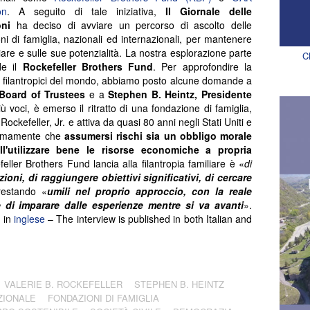
on
. A seguito di tale iniziativa,
Il Giornale delle
ni
ha deciso di avviare un percorso di ascolto delle
ni di famiglia, nazionali ed internazionali, per mantenere
miliare e sulle sue potenzialità. La nostra esplorazione parte
C
de il
Rockefeller Brothers Fund
. Per approfondire la
ti filantropici del mondo, abbiamo posto alcune domande a
l Board of Trustees
e a
Stephen B. Heintz, Presidente
 voci, è emerso il ritratto di una fondazione di famiglia,
Rockefeller, Jr. e attiva da quasi 80 anni negli Stati Uniti e
fermamente che
assumersi rischi sia un obbligo morale
ll'utilizzare bene le risorse economiche a propria
efeller Brothers Fund lancia alla filantropia familiare è «
di
oni, di raggiungere obiettivi significativi, di cercare
restando «
umili nel proprio approccio, con la reale
e di imparare dalle esperienze mentre si va avanti
».
e in
inglese
– The interview is published in both Italian and
VALERIE B. ROCKEFELLER
STEPHEN B. HEINTZ
ZIONALE
FONDAZIONI DI FAMIGLIA