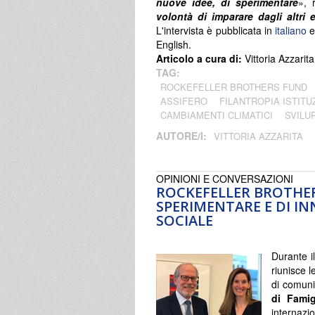
nuove idee, di sperimentare
», 
volontà di imparare dagli altri 
L'intervista è pubblicata in
italiano
e
English.
Articolo a cura di:
Vittoria Azzarita
TAG:
ROCKEFELLER BROTHERS FUND
ASSIFERO
FILANTROPIA ISTITU
CAMBIAMENTI CLIMATICI
SVILU
AUTORE/I:
VITTORIA AZZARITA
OPINIONI E CONVERSAZIONI
ROCKEFELLER BROTHER
SPERIMENTARE E DI I
SOCIALE
Durante i
riunisce l
di comuni
di Famig
internaz