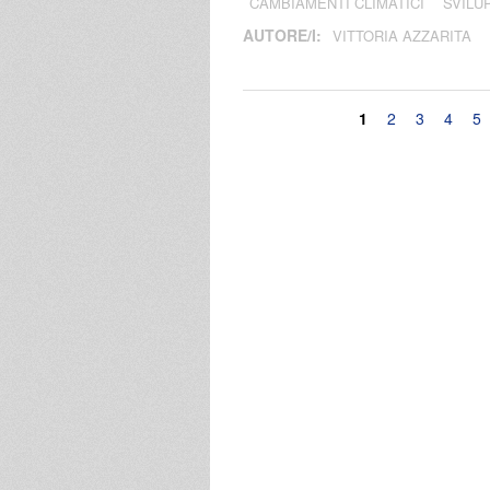
CAMBIAMENTI CLIMATICI
SVILU
AUTORE/I:
VITTORIA AZZARITA
Pagine
1
2
3
4
5