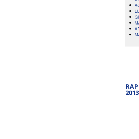
A
L
G
M
A
M
RAP
2013