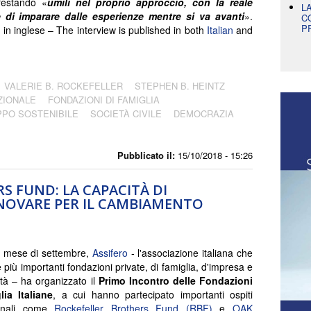
restando «
umili nel proprio approccio, con la reale
L
e di imparare dalle esperienze mentre si va avanti
».
C
P
 in inglese – The interview is published in both
Italian
and
VALERIE B. ROCKEFELLER
STEPHEN B. HEINTZ
ZIONALE
FONDAZIONI DI FAMIGLIA
PPO SOSTENIBILE
SOCIETÀ CIVILE
DEMOCRAZIA
Pubblicato il:
15/10/2018 - 15:26
S FUND: LA CAPACITÀ DI
NNOVARE PER IL CAMBIAMENTO
l mese di settembre,
Assifero
- l'associazione italiana che
e più importanti fondazioni private, di famiglia, d'impresa e
tà – ha organizzato il
Primo Incontro delle Fondazioni
lia Italiane
, a cui hanno partecipato importanti ospiti
ionali come
Rockefeller Brothers Fund (RBF)
e
OAK