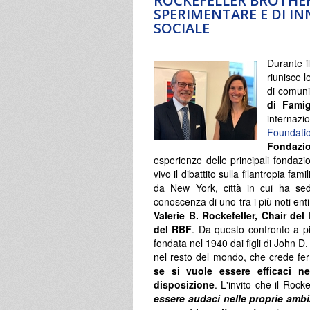
ROCKEFELLER BROTHER
SPERIMENTARE E DI I
SOCIALE
Durante i
riunisce l
di comuni
di Famig
internaz
Foundati
Fondazio
esperienze delle principali fondazio
vivo il dibattito sulla filantropia fa
da New York, città in cui ha se
conoscenza di uno tra i più noti en
Valerie B. Rockefeller, Chair de
del RBF
. Da questo confronto a più
fondata nel 1940 dai figli di John D. 
nel resto del mondo, che crede 
se si vuole essere efficaci ne
disposizione
. L'invito che il Rock
essere audaci nelle proprie ambizi