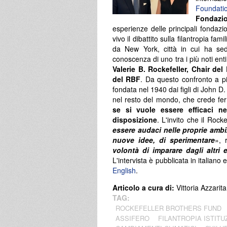
Foundati
Fondazio
esperienze delle principali fondazio
vivo il dibattito sulla filantropia fa
da New York, città in cui ha se
conoscenza di uno tra i più noti en
Valerie B. Rockefeller, Chair de
del RBF
. Da questo confronto a più
fondata nel 1940 dai figli di John D. 
nel resto del mondo, che crede 
se si vuole essere efficaci ne
disposizione
. L'invito che il Rock
essere audaci nelle proprie ambizi
nuove idee, di sperimentare
», 
volontà di imparare dagli altri 
L'intervista è pubblicata in italiano 
English
.
Articolo a cura di:
Vittoria Azzarita
TAG:
ROCKEFELLER BROTHERS FUND
ASSIFERO
FILANTROPIA ISTITU