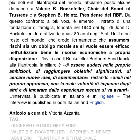
più noti enti filantropici del mondo, abbiamo posto alcune
domande a
Valerie B. Rockefeller, Chair del Board of
Trustees
e a
Stephen B. Heintz, Presidente del RBF
. Da
questo confronto a più voci, è emerso il ritratto di una
fondazione di famiglia, fondata nel 1940 dai figli di John D.
Rockefeller, Jr. e attiva da quasi 80 anni negli Stati Uniti e nel
resto del mondo, che crede fermamente che
assumersi
rischi sia un obbligo morale
se si vuole essere efficaci
nell'utilizzare bene le risorse economiche a propria
disposizione
. L'invito che il Rockefeller Brothers Fund lancia
alla filantropia familiare è «
di
essere audaci nelle proprie
ambizioni, di raggiungere obiettivi significativi, di
cercare nuove idee, di sperimentare
», restando «
umili nel
proprio approccio, con la reale volontà di imparare dagli
altri e di imparare dalle esperienze mentre si va avanti
».
L'intervista è pubblicata in italiano e in
inglese
– The
interview is published in both Italian and
English
.
Articolo a cura di:
Vittoria Azzarita
TAG:
ROCKEFELLER BROTHERS FUND
VALERIE B. ROCKEFELLER
STEPHEN B. HEINTZ
ASSIFERO
FILANTROPIA ISTITUZIONALE