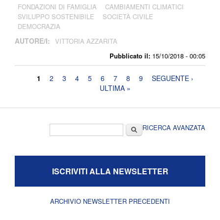
FONDAZIONI DI FAMIGLIA
CAMBIAMENTI CLIMATICI
SVILUPPO SOSTENIBILE
SOCIETÀ CIVILE
DEMOCRAZIA
AUTORE/I:
VITTORIA AZZARITA
Pubblicato il:
15/10/2018 - 00:05
Pagine
1
2
3
4
5
6
7
8
9
SEGUENTE ›
ULTIMA »
Form di ricerca
Cerca
RICERCA AVANZATA
ISCRIVITI ALLA NEWSLETTER
ARCHIVIO NEWSLETTER PRECEDENTI