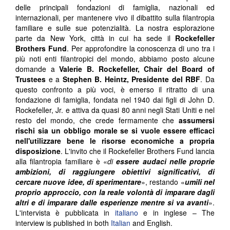
delle principali fondazioni di famiglia, nazionali ed
internazionali, per mantenere vivo il dibattito sulla filantropia
familiare e sulle sue potenzialità. La nostra esplorazione
parte da New York, città in cui ha sede il
Rockefeller
Brothers Fund
. Per approfondire la conoscenza di uno tra i
più noti enti filantropici del mondo, abbiamo posto alcune
domande a
Valerie B. Rockefeller, Chair del Board of
Trustees
e a
Stephen B. Heintz, Presidente del RBF
. Da
questo confronto a più voci, è emerso il ritratto di una
fondazione di famiglia, fondata nel 1940 dai figli di John D.
Rockefeller, Jr. e attiva da quasi 80 anni negli Stati Uniti e nel
resto del mondo, che crede fermamente che
assumersi
rischi sia un obbligo morale
se si vuole essere efficaci
nell'utilizzare bene le risorse economiche a propria
disposizione
. L'invito che il Rockefeller Brothers Fund lancia
alla filantropia familiare è «
di
essere audaci nelle proprie
ambizioni, di raggiungere obiettivi significativi, di
cercare nuove idee, di sperimentare
», restando «
umili nel
proprio approccio, con la reale volontà di imparare dagli
altri e di imparare dalle esperienze mentre si va avanti
».
L'intervista è pubblicata in
italiano
e in inglese – The
interview is published in both
Italian
and English.