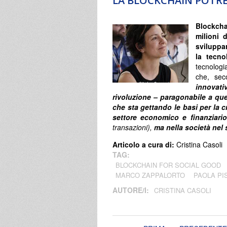
LA BLOCKCHAIN POTRE
Blockcha
milioni 
sviluppa
la tecno
tecnologi
che, sec
innovati
rivoluzione – paragonabile a quel
che sta gettando le basi per la 
settore economico e finanziari
transazioni),
ma nella società nel
Articolo a cura di:
Cristina Casoli
TAG:
BLOCKCHAIN FOR SOCIAL GOOD
MARCO ZAPPALORTO
PAOLA PI
AUTORE/I:
CRISTINA CASOLI