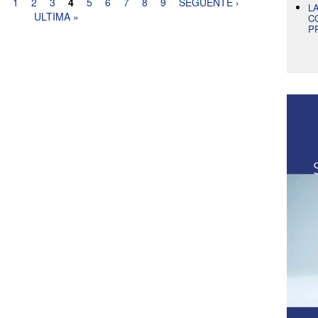
1
2
3
4
5
6
7
8
9
SEGUENTE ›
L
ULTIMA »
C
P