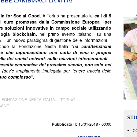
BBE CAMBIARCI LA VITA?
in for Social Good.
A Torino ha presentato la
call di
5
di euro
promossa dalla Commissione Europea per
re soluzioni innovative in campo sociale utilizzando
logia blockchain,
nel primo evento italiano su una
a – un nuovo paradigma di gestione delle informazioni –
ondo la Fondazione Nesta Italia “
ha caratteristiche
ve che rappresentano una sorta di vera e propria
la dei social network sulle relazioni interpersonali –
crescita economica del prossimo secolo, non solo nel
o
(dov’è ampiamente impiegata per tenere traccia delle
 suo complesso”.
FONDAZIONE NESTA ITALIA
TORINO
SANO
STU
Pubblicato il:
15/01/2018 - 00:00
C