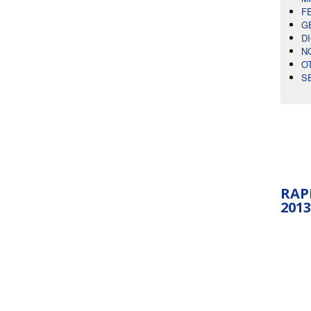
F
G
D
N
O
S
RAP
2013