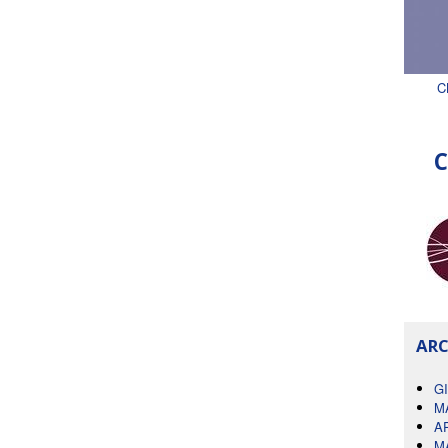
C
C
ARC
G
M
A
M