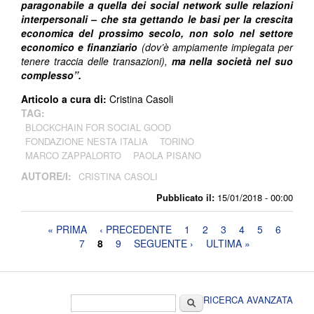
paragonabile a quella dei social network sulle relazioni
interpersonali – che sta gettando le basi per la crescita
economica del prossimo secolo, non solo nel settore
economico e finanziario
(dov’è ampiamente impiegata per
tenere traccia delle transazioni),
ma nella società nel suo
complesso”.
Articolo a cura di:
Cristina Casoli
TAG:
BLOCKCHAIN FOR SOCIAL GOOD
FONDAZIONE NESTA ITALIA
TORINO
MARCO ZAPPALORTO
PAOLA PISANO
AUTORE/I:
CRISTINA CASOLI
Pubblicato il:
15/01/2018 - 00:00
Pagine
« PRIMA
‹ PRECEDENTE
1
2
3
4
5
6
7
8
9
SEGUENTE ›
ULTIMA »
Form di ricerca
Cerca
RICERCA AVANZATA