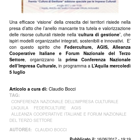
Una efficace ‘visione’ della crescita dei territori risiede nella
presa d’atto che l’anello mancante tra tutela e valorizzazione
delle risorse culturali risiede nella ‘
cultura di gestione’
, che
ispiri modelli organizzativi integrati, sostenibili e innovativi. E’
con questo spirito che
Federculture, AGIS, Alleanza
Cooperative Italiane e Forum Nazionale del Terzo
Settore
, organizzano la
prima
Conferenza Nazionale
dell’Impresa Culturale,
in programma a
L’Aquila mercoledì
5 luglio
Articolo a cura di:
Claudio Bocci
TAG:
CONFERENZA NAZIONALE DELL’IMPRESA CULTURALE
L’AQUILA
FEDERCULTURE
AGIS
ALLEANZA COOPERATIVE ITALIANE E FORUM NAZIONALE
DEL TERZO SETTORE
AUTORE/I:
CLAUDIO BOCCI
Pubblicato il:
16/06/2017 - 19:19