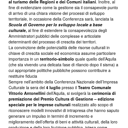
al turismo delle Regioni e dei Comuni italiani
. Inoltre, al
fine di evidenziare come la gestione sia il consapevole punto
di arrivo di una chiara visione dei processi di sviluppo
territoriale, in occasione della Conferenza sarà, lanciata la
Scuola di Governo per lo sviluppo locale a base
culturale
,
al fine di estendere la consapevolezza degli
Amministratori pubblici delle complesse e articolate
determinanti del processo di crescita dei territori.
La convinzione delle potenzialità delle risorse culturali in
chiave di crescita sociale ed economica assume particolare
importanza in un
territorio-simbolo
quale quello dell’Aquila
(che sta vivendo una delicata fase di rilancio dopo il sisma) a
cui appropriate politiche pubbliche possono contribuire a
restituire fiducia
Sempre nell’ambito della Conferenza Nazionale dell’Impresa
Culturale la sera del
4 luglio
presso il
Teatro Comunale
Vittorio Antonellini
dell’Aquila, si svolgerà la
cerimonia di
premiazione del
Premio Cultura di Gestione – edizione
speciale per le imprese culturali
realizzato allo scopo di
riconoscere modelli innovativi di intrapresa che hanno saputo
generare un impulso in termini di incremento e
miglioramento dell’offerta di beni e attività culturali, della loro
produzione e della loro fruizione pubblica, intesa come