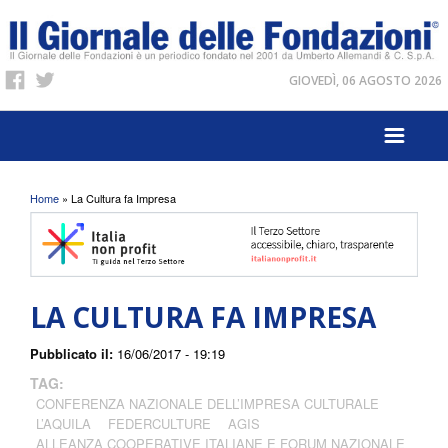
GIOVEDÌ, 06 AGOSTO 2026
Tu sei qui
Home
» La Cultura fa Impresa
LA CULTURA FA IMPRESA
Pubblicato il:
16/06/2017 - 19:19
TAG:
CONFERENZA NAZIONALE DELL’IMPRESA CULTURALE
L’AQUILA
FEDERCULTURE
AGIS
ALLEANZA COOPERATIVE ITALIANE E FORUM NAZIONALE