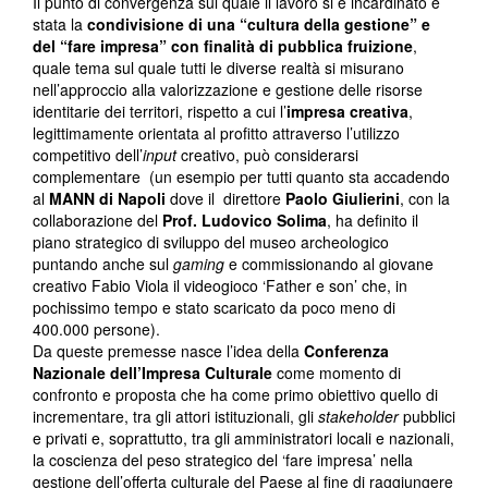
Il punto di convergenza sul quale il lavoro si è incardinato è
stata la
condivisione di una “cultura della gestione” e
del “fare impresa” con finalità di pubblica fruizione
,
quale tema sul quale tutti le diverse realtà si misurano
nell’approccio alla valorizzazione e gestione delle risorse
identitarie dei territori, rispetto a cui l’
impresa creativa
,
legittimamente orientata al profitto attraverso l’utilizzo
competitivo dell’
input
creativo, può considerarsi
complementare (un esempio per tutti quanto sta accadendo
al
MANN di Napoli
dove il direttore
Paolo Giulierini
, con la
collaborazione del
Prof. Ludovico Solima
, ha definito il
piano strategico di sviluppo del museo archeologico
puntando anche sul
gaming
e commissionando al giovane
creativo Fabio Viola il videogioco ‘Father e son’ che, in
pochissimo tempo e stato scaricato da poco meno di
400.000 persone).
Da queste premesse nasce l’idea della
Conferenza
Nazionale dell’Impresa Culturale
come momento di
confronto e proposta che ha come primo obiettivo quello di
incrementare, tra gli attori istituzionali, gli
stakeholder
pubblici
e privati e, soprattutto, tra gli amministratori locali e nazionali,
la coscienza del peso strategico del ‘fare impresa’ nella
gestione dell’offerta culturale del Paese al fine di raggiungere