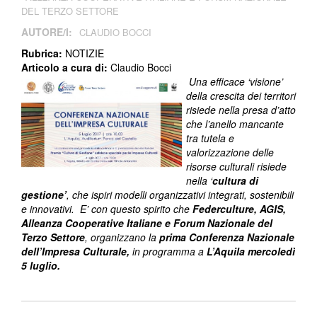
DEL TERZO SETTORE
AUTORE/I:
CLAUDIO BOCCI
Rubrica:
NOTIZIE
Articolo a cura di:
Claudio Bocci
Una efficace ‘visione’
della crescita dei territori
risiede nella presa d’atto
che l’anello mancante
tra tutela e
valorizzazione delle
risorse culturali risiede
nella ‘
cultura di
gestione’
, che ispiri modelli organizzativi integrati, sostenibili
e innovativi. E’ con questo spirito che
Federculture, AGIS,
Alleanza Cooperative Italiane e Forum Nazionale del
Terzo Settore
, organizzano la
prima
Conferenza Nazionale
dell’Impresa Culturale,
in programma a
L’Aquila mercoledì
5 luglio.