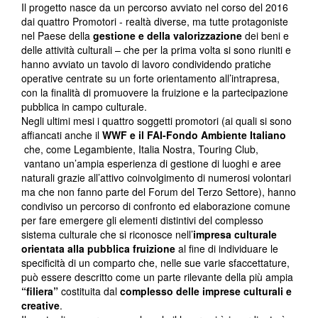
Il progetto nasce da un percorso avviato nel corso del 2016
dai quattro Promotori - realtà diverse, ma tutte protagoniste
nel Paese della
gestione e della valorizzazione
dei beni e
delle attività culturali – che per la prima volta si sono riuniti e
hanno avviato un tavolo di lavoro condividendo pratiche
operative centrate su un forte orientamento all’intrapresa,
con la finalità di promuovere la fruizione e la partecipazione
pubblica in campo culturale.
Negli ultimi mesi i quattro soggetti promotori (ai quali si sono
affiancati anche il
WWF e il FAI-Fondo Ambiente Italiano
che, come Legambiente, Italia Nostra, Touring Club,
vantano un’ampia esperienza di gestione di luoghi e aree
naturali grazie all’attivo coinvolgimento di numerosi volontari
ma che non fanno parte del Forum del Terzo Settore), hanno
condiviso un percorso di confronto ed elaborazione comune
per fare emergere gli elementi distintivi del complesso
sistema culturale che si riconosce nell’
impresa culturale
orientata alla pubblica fruizione
al fine di individuare le
specificità di un comparto che, nelle sue varie sfaccettature,
può essere descritto come un parte rilevante della più ampia
“filiera”
costituita dal
complesso delle imprese culturali e
creative
.