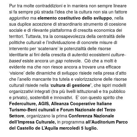
Pur tra molte contraddizioni e in maniera non sempre lineare
si fa sempre più strada l’idea che la cultura non sia un fattore
aggiuntivo
ma
elemento costitutivo dello sviluppo
, nella
sua duplice accezione di straordinario strumento di coesione
sociale e di rilevante piattaforma di crescita economica dei
territori. Tuttavia, tra la consapevolezza della centralità delle
politiche culturali e l’individuazione di concrete misure di
intervento per ‘scatenare’ le potenzialità delle risorse
identitarie ai fini della crescita di autentici ecosistemi
culture-
based
esiste ancora un
gap
notevole. Ciò che a molti è
evidente ma che non riesce ancora a trovare una efficace
‘visione’ delle dinamiche di sviluppo risiede nella presa d’atto
che l’anello mancante tra tutela e valorizzazione delle risorse
culturali risiede nella ‘
cultura di gestione’
, che ispiri modelli
organizzativi integrati (tra più livelli istituzionali e tra pubblico
e privato), sostenibili e innovativi. E’ con questo spirito che
Federculture, AGIS, Alleanza Cooperative Italiane
Turismo-Beni culturali e Forum Nazionale del Terzo
Settore
, organizzano la prima
Conferenza Nazionale
dell’Impresa Culturale,
in programma
all’Auditorium
Parco
del Castello
de
L’Aquila mercoledì 5 luglio.