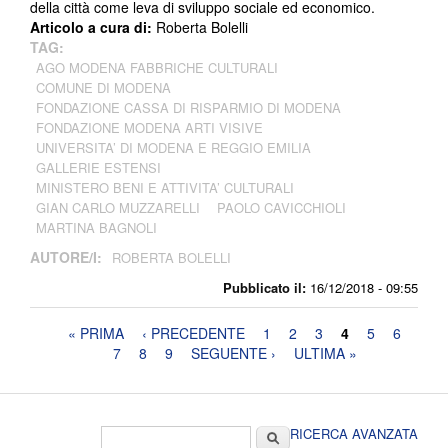
della città come leva di sviluppo sociale ed economico.
Articolo a cura di:
Roberta Bolelli
TAG:
AGO MODENA FABBRICHE CULTURALI
COMUNE DI MODENA
FONDAZIONE CASSA DI RISPARMIO DI MODENA
FONDAZIONE MODENA ARTI VISIVE
UNIVERSITA’ DI MODENA E REGGIO EMILIA
GALLERIE ESTENSI
MINISTERO BENI E ATTIVITA’ CULTURALI
GIAN CARLO MUZZARELLI
PAOLO CAVICCHIOLI
MARTINA BAGNOLI
AUTORE/I:
ROBERTA BOLELLI
Pubblicato il:
16/12/2018 - 09:55
Pagine
« PRIMA
‹ PRECEDENTE
1
2
3
4
5
6
7
8
9
SEGUENTE ›
ULTIMA »
Form di ricerca
Cerca
RICERCA AVANZATA