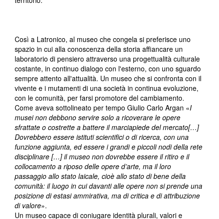
territorio.
Così a Latronico, al museo che congela si preferisce uno
spazio in cui alla conoscenza della storia affiancare un
laboratorio di pensiero attraverso una progettualità culturale
costante, in continuo dialogo con l'esterno, con uno sguardo
sempre attento all'attualità. Un museo che si confronta con il
vivente e i mutamenti di una società in continua evoluzione,
con le comunità, per farsi promotore del cambiamento.
Come aveva sottolineato per tempo Giulio Carlo Argan «
I
musei non debbono servire solo a ricoverare le opere
sfrattate o costrette a battere il marciapiede del mercato[…]
Dovrebbero essere istituti scientifici o di ricerca, con una
funzione aggiunta, ed essere i grandi e piccoli nodi della rete
disciplinare […] il museo non dovrebbe essere il ritiro e il
collocamento a riposo delle opere d’arte, ma il loro
passaggio allo stato laicale, cioè allo stato di bene della
comunità: il luogo in cui davanti alle opere non si prende una
posizione di estasi ammirativa, ma di critica e di attribuzione
di valore
».
Un museo capace di coniugare identità plurali, valori e