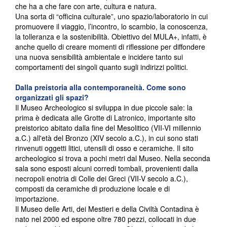
che ha a che fare con arte, cultura e natura.
Una sorta di “officina culturale”, uno spazio/laboratorio in cui
promuovere il viaggio, l’incontro, lo scambio, la conoscenza,
la tolleranza e la sostenibilità. Obiettivo del MULA+, infatti, è
anche quello di creare momenti di riflessione per diffondere
una nuova sensibilità ambientale e incidere tanto sui
comportamenti dei singoli quanto sugli indirizzi politici.
Dalla preistoria alla contemporaneità. Come sono
organizzati gli spazi?
Il Museo Archeologico si sviluppa in due piccole sale: la
prima è dedicata alle Grotte di Latronico, importante sito
preistorico abitato dalla fine del Mesolitico (VII-VI millennio
a.C.) all'età del Bronzo (XIV secolo a.C.), in cui sono stati
rinvenuti oggetti litici, utensili di osso e ceramiche. Il sito
archeologico si trova a pochi metri dal Museo. Nella seconda
sala sono esposti alcuni corredi tombali, provenienti dalla
necropoli enotria di Colle dei Greci (VII-V secolo a.C.),
composti da ceramiche di produzione locale e di
importazione.
Il Museo delle Arti, dei Mestieri e della Civiltà Contadina è
nato nel 2000 ed espone oltre 780 pezzi, collocati in due