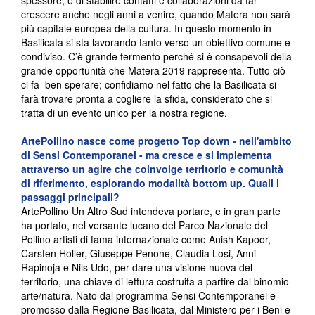
spessore, e di stabilire contatti e collaborazioni da far
crescere anche negli anni a venire, quando Matera non sarà
più capitale europea della cultura. In questo momento in
Basilicata si sta lavorando tanto verso un obiettivo comune e
condiviso. C’è grande fermento perché si è consapevoli della
grande opportunità che Matera 2019 rappresenta. Tutto ciò
ci fa ben sperare; confidiamo nel fatto che la Basilicata si
farà trovare pronta a cogliere la sfida, considerato che si
tratta di un evento unico per la nostra regione.
ArtePollino nasce come progetto Top down - nell'ambito
di Sensi Contemporanei - ma cresce e si implementa
attraverso un agire che coinvolge territorio e comunità
di riferimento, esplorando modalità bottom up. Quali i
passaggi principali?
ArtePollino Un Altro Sud intendeva portare, e in gran parte
ha portato, nel versante lucano del Parco Nazionale del
Pollino artisti di fama internazionale come Anish Kapoor,
Carsten Holler, Giuseppe Penone, Claudia Losi, Anni
Rapinoja e Nils Udo, per dare una visione nuova del
territorio, una chiave di lettura costruita a partire dal binomio
arte/natura. Nato dal programma Sensi Contemporanei e
promosso dalla Regione Basilicata, dal Ministero per i Beni e