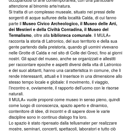
occupandosi di arte contemporanea, con una particolare
attenzione al binomio arte/natura.
Si tratta di un complesso museale, situato nei pressi delle
sorgenti di acque sulfuree della località Calda, di cui fanno
parte il
Museo Civico Archeologico, il Museo delle Arti,
dei Mestieri e della Civiltà Contadina, il Museo del
Termalismo
, oltre alla
biblioteca comunale
. Il MULA+
racconta la storia di Latronico, del suo territorio e della sua
gente partendo dalla preistoria, quando gli uomini vivevano
nelle Grotte di Calda e nel sito di Colle dei Greci, fino ai giorni
nostri. Gli spazi del museo, anche se organizzati e allestiti
per raccontare epoche e aspetti diversi della vita di Latronico
e dei suoi abitanti, hanno una caratteristica in comune, che li
rende interessanti, attuali e li inserisce in una dimensione allo
stesso tempo locale e globale: il movimento, il viaggio,
l’incontro e, ovviamente, il rapporto dell’uomo con le risorse
naturali.
Il MULA+ vuole proporsi come museo in senso pieno, quindi
come luogo di conoscenza, spazio aperto e dinamico,
contenitore di idee, di incontri e di sapere dove le varie
discipline sono in continuo dialogo fra loro.
Lo spazio è stato ripensato dalla tellusmater per realizzare
mostre, seminari, concerti, spettacoli, laboratori e tutto ciò