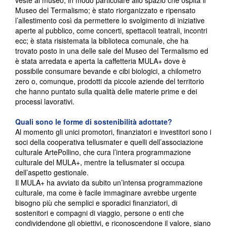
veste al museo, in modo particolare allo spazio che ospita il
Museo del Termalismo; è stato riorganizzato e ripensato
l’allestimento così da permettere lo svolgimento di iniziative
aperte al pubblico, come concerti, spettacoli teatrali, incontri
ecc; è stata risistemata la biblioteca comunale, che ha
trovato posto in una delle sale del Museo del Termalismo ed
è stata arredata e aperta la caffetteria MULA+ dove è
possibile consumare bevande e cibi biologici, a chilometro
zero o, comunque, prodotti da piccole aziende del territorio
che hanno puntato sulla qualità delle materie prime e dei
processi lavorativi.
Quali sono le forme di sostenibilità adottate?
Al momento gli unici promotori, finanziatori e investitori sono i
soci della cooperativa tellusmater e quelli dell’associazione
culturale ArtePollino, che cura l’intera programmazione
culturale del MULA+, mentre la tellusmater si occupa
dell’aspetto gestionale.
Il MULA+ ha avviato da subito un’intensa programmazione
culturale, ma come è facile immaginare avrebbe urgente
bisogno più che semplici e sporadici finanziatori, di
sostenitori e compagni di viaggio, persone o enti che
condividendone gli obiettivi, e riconoscendone il valore, siano