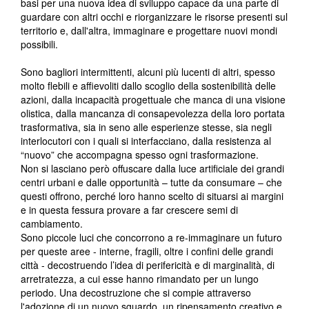
basi per una nuova idea di sviluppo capace da una parte di
guardare con altri occhi e riorganizzare le risorse presenti sul
territorio e, dall'altra, immaginare e progettare nuovi mondi
possibili.
Sono bagliori intermittenti, alcuni più lucenti di altri, spesso
molto flebili e affievoliti dallo scoglio della sostenibilità delle
azioni, dalla incapacità progettuale che manca di una visione
olistica, dalla mancanza di consapevolezza della loro portata
trasformativa, sia in seno alle esperienze stesse, sia negli
interlocutori con i quali si interfacciano, dalla resistenza al
“nuovo” che accompagna spesso ogni trasformazione.
Non si lasciano però offuscare dalla luce artificiale dei grandi
centri urbani e dalle opportunità – tutte da consumare – che
questi offrono, perché loro hanno scelto di situarsi ai margini
e in questa fessura provare a far crescere semi di
cambiamento.
Sono piccole luci che concorrono a re-immaginare un futuro
per queste aree - interne, fragili, oltre i confini delle grandi
città - decostruendo l’idea di perifericità e di marginalità, di
arretratezza, a cui esse hanno rimandato per un lungo
periodo. Una decostruzione che si compie attraverso
l'adozione di un nuovo sguardo, un ripensamento creativo e