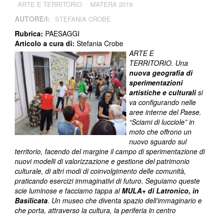
ARTE E TERRITORIO
MATERA 2019
AUTORE/I:
STEFANIA CROBE
Rubrica:
PAESAGGI
Articolo a cura di:
Stefania Crobe
ARTE E
TERRITORIO.
Una
nuova geografia di
sperimentazioni
artistiche e culturali
si
va configurando nelle
aree interne del Paese.
“Sciami di lucciole” in
moto che offrono un
nuovo sguardo sul
territorio, facendo del margine il campo di sperimentazione di
nuovi modelli di valorizzazione e gestione del patrimonio
culturale, di altri modi di coinvolgimento delle comunità,
praticando esercizi immaginativi di futuro.
Seguiamo queste
scie luminose e facciamo tappa al
MULA+ di Latronico, in
Basilicata
.
Un museo che diventa spazio dell'immaginario e
che porta, attraverso la cultura, la periferia in centro