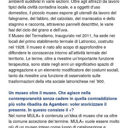
ambienti suddivisi in varie sezioni. Oltre agli attrezzi da lavoro
tipici della civiltà contadina locale, e a oggetti d'uso
domestico, il piccolo museo espone gli utensili da lavoro del
falegname, del fabbro, del calzolaio, del maniscalco e dello
stagnino e racconta, attraverso pannelli descrittivi, le varie
fasi del ciclo del grano e dell’uva.
Il Museo del Termalismo, inaugurato nel 2011, ha sede nei
locali del primo stabilimento termale di Latronico, costruito
nel 1928. Il museo è nato allo scopo di approfondire e
diffondere le conoscenze intorno all’attività termale del
territorio. Le terme, oltre a rivestire un’importante funzione
terapeutica, sono state negli anni un significativo spazio di
aggregazione e un elemento modificatore dei costumi sociali,
tanto da rivestire una funzione di osservatorio sulle
trasformazioni della vita sociale latronichese nel ’900.
Un museo oltre il museo. Che agisce nella
contemporaneità senza cadere in quella contraddizione
più volte ribadita da Agamben: voler storicizzare il
presente. In questo consiste il +?
Nel nome MULA+ è contenuta un’idea di museo che va oltre
la comune accezione del termine. MULA+ vuole essere molto
più di un museo inteso come luogo di catalogazione e