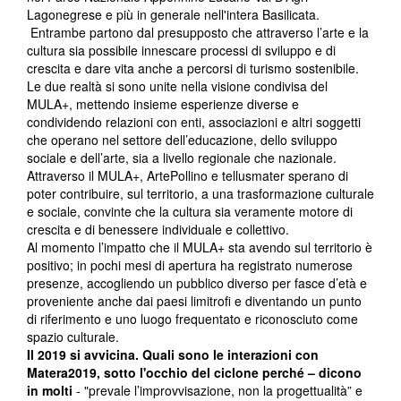
Lagonegrese e più in generale nell'intera Basilicata.
Entrambe partono dal presupposto che attraverso l’arte e la
cultura sia possibile innescare processi di sviluppo e di
crescita e dare vita anche a percorsi di turismo sostenibile.
Le due realtà si sono unite nella visione condivisa del
MULA+, mettendo insieme esperienze diverse e
condividendo relazioni con enti, associazioni e altri soggetti
che operano nel settore dell’educazione, dello sviluppo
sociale e dell’arte, sia a livello regionale che nazionale.
Attraverso il MULA+, ArtePollino e tellusmater sperano di
poter contribuire, sul territorio, a una trasformazione culturale
e sociale, convinte che la cultura sia veramente motore di
crescita e di benessere individuale e collettivo.
Al momento l’impatto che il MULA+ sta avendo sul territorio è
positivo; in pochi mesi di apertura ha registrato numerose
presenze, accogliendo un pubblico diverso per fasce d’età e
proveniente anche dai paesi limitrofi e diventando un punto
di riferimento e uno luogo frequentato e riconosciuto come
spazio culturale.
Il 2019 si avvicina. Quali sono le interazioni con
Matera2019, sotto l'occhio del ciclone perché – dicono
in molti
- "prevale l’improvvisazione, non la progettualità” e