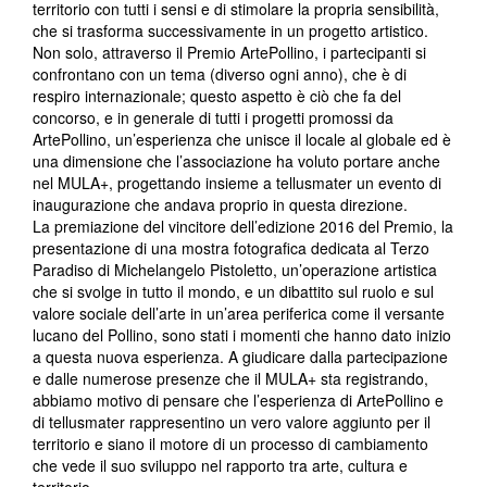
territorio con tutti i sensi e di stimolare la propria sensibilità,
che si trasforma successivamente in un progetto artistico.
Non solo, attraverso il Premio ArtePollino, i partecipanti si
confrontano con un tema (diverso ogni anno), che è di
respiro internazionale; questo aspetto è ciò che fa del
concorso, e in generale di tutti i progetti promossi da
ArtePollino, un’esperienza che unisce il locale al globale ed è
una dimensione che l’associazione ha voluto portare anche
nel MULA+, progettando insieme a tellusmater un evento di
inaugurazione che andava proprio in questa direzione.
La premiazione del vincitore dell’edizione 2016 del Premio, la
presentazione di una mostra fotografica dedicata al Terzo
Paradiso di Michelangelo Pistoletto, un’operazione artistica
che si svolge in tutto il mondo, e un dibattito sul ruolo e sul
valore sociale dell’arte in un’area periferica come il versante
lucano del Pollino, sono stati i momenti che hanno dato inizio
a questa nuova esperienza. A giudicare dalla partecipazione
e dalle numerose presenze che il MULA+ sta registrando,
abbiamo motivo di pensare che l’esperienza di ArtePollino e
di tellusmater rappresentino un vero valore aggiunto per il
territorio e siano il motore di un processo di cambiamento
che vede il suo sviluppo nel rapporto tra arte, cultura e