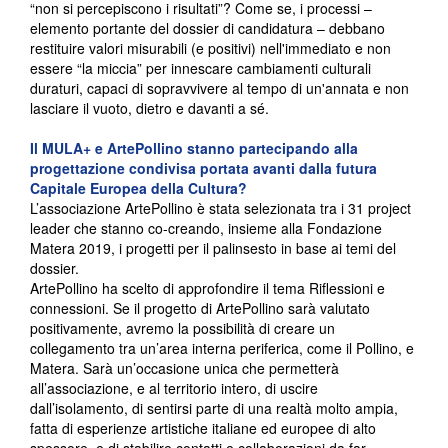
“non si percepiscono i risultati”? Come se, i processi –
elemento portante del dossier di candidatura – debbano
restituire valori misurabili (e positivi) nell'immediato e non
essere “la miccia” per innescare cambiamenti culturali
duraturi, capaci di sopravvivere al tempo di un'annata e non
lasciare il vuoto, dietro e davanti a sé.
Il MULA+ e ArtePollino stanno partecipando alla
progettazione condivisa portata avanti dalla futura
Capitale Europea della Cultura?
L’associazione ArtePollino è stata selezionata tra i 31 project
leader che stanno co-creando, insieme alla Fondazione
Matera 2019, i progetti per il palinsesto in base ai temi del
dossier.
ArtePollino ha scelto di approfondire il tema Riflessioni e
connessioni. Se il progetto di ArtePollino sarà valutato
positivamente, avremo la possibilità di creare un
collegamento tra un’area interna periferica, come il Pollino, e
Matera. Sarà un’occasione unica che permetterà
all’associazione, e al territorio intero, di uscire
dall’isolamento, di sentirsi parte di una realtà molto ampia,
fatta di esperienze artistiche italiane ed europee di alto