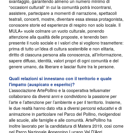
svantaggio, garantendo almeno un numero minimo di
“occasioni culturali” in cui la comunità potrà incontrarsi,
assistere, partecipare a momenti di narrazione, spettacoli
teatrali, concerti, mostre, diventare essa stessa protagonista,
conoscere storie ed esperienze di respiro non solo locale. Il
MULA+ vuole colmare un vuoto culturale, ponendo
attenzione alla qualità delle proposte, e tenendo ben
presente il ruolo sociale e i valori che si vogliono trasmettere:
prima di tutto un’idea di cultura sostenibile e non elitaria,
diritto di ciascuna persona alla conoscenza, all’informazione,
sapere diffuso, identità, valori propri di ogni comunità e del
genere umano, da liberare e lasciar fluire tra le persone.
Quali relazioni si innestano con il territorio e quale
l'impatto (auspicato e esperito)?
L’associazione ArtePollino e la cooperativa tellusmater
collaborano da diversi anni e condividono la passione per
l’arte e l’attenzione per l’ambiente e per il territorio. Insieme,
le due realtà hanno dato vita a diversi percorsi educativi e di
animazione in particolare nel Parco del Pollino, rivolgendosi
alle scuole, alle famiglie e alle comunità. ArtePollino ha
inoltre lavorato per la candidatura di Matera 2019, così come
nel Parco Nazionale Appennino Lucano Val D’Agri