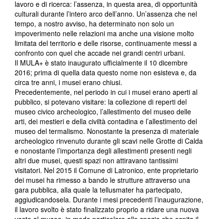
lavoro e di ricerca: l’assenza, in questa area, di opportunità
culturali durante l’intero arco dell’anno. Un’assenza che nel
tempo, a nostro avviso, ha determinato non solo un
impoverimento nelle relazioni ma anche una visione molto
limitata del territorio e delle risorse, continuamente messi a
confronto con quel che accade nei grandi centri urbani.
Il MULA+ è stato inaugurato ufficialmente il 10 dicembre
2016; prima di quella data questo nome non esisteva e, da
circa tre anni, i musei erano chiusi.
Precedentemente, nel periodo in cui i musei erano aperti al
pubblico, si potevano visitare: la collezione di reperti del
museo civico archeologico, l’allestimento del museo delle
arti, dei mestieri e della civiltà contadina e l’allestimento del
museo del termalismo. Nonostante la presenza di materiale
archeologico rinvenuto durante gli scavi nelle Grotte di Calda
e nonostante l’importanza degli allestimenti presenti negli
altri due musei, questi spazi non attiravano tantissimi
visitatori. Nel 2015 il Comune di Latronico, ente proprietario
dei musei ha rimesso a bando le strutture attraverso una
gara pubblica, alla quale la tellusmater ha partecipato,
aggiudicandosela. Durante i mesi precedenti l’inaugurazione,
il lavoro svolto è stato finalizzato proprio a ridare una nuova