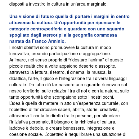
disposti a investire in cultura in un’area marginale.
Una visione di futuro quella di portare i margini in centro
attraverso la cultura. Un'opportunità per ripensare le
categorie centro/periferia e guardare con uno sguardo
spogliato dagli stereotipi alla geografia commossa
narrata da Franco Arminio.
I nostri obiettivi sono promuovere la cultura in modo
innovativo, creando partecipazione e aggregazione.
Animare, nel senso proprio di “ridestare l’anima” di queste
piccole realtà che a volte appaiono deserte o assopite,
attraverso la lettura, il teatro, il cinema, la musica, la
didattica, l’arte, il gioco e l'integrazione tra i diversi linguaggi
culturale. Da tutto ciò far nascere uno sguardo rinnovato sul
nostro territorio, sulle relazioni tra di noi e con la natura, sulle
tante opportunità che scompaiono sotto i nostri occhi.
L’idea è quella di mettere in atto un’esperienza culturale, con
l’obiettivo di far circolare saperi, abilità, storie, creatività,
attraverso il contatto diretto tra le persone, per stimolare
l’iniziativa personale, il bisogno e la richiesta di cultura,
laddove è debole, e creare benessere, integrazione e
coesione sociale. L’obiettivo è riequilibrare una situazione di