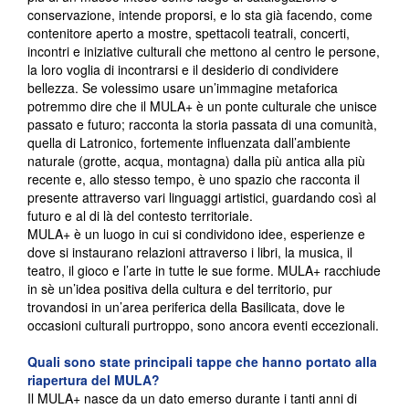
conservazione, intende proporsi, e lo sta già facendo, come
contenitore aperto a mostre, spettacoli teatrali, concerti,
incontri e iniziative culturali che mettono al centro le persone,
la loro voglia di incontrarsi e il desiderio di condividere
bellezza. Se volessimo usare un’immagine metaforica
potremmo dire che il MULA+ è un ponte culturale che unisce
passato e futuro; racconta la storia passata di una comunità,
quella di Latronico, fortemente influenzata dall’ambiente
naturale (grotte, acqua, montagna) dalla più antica alla più
recente e, allo stesso tempo, è uno spazio che racconta il
presente attraverso vari linguaggi artistici, guardando così al
futuro e al di là del contesto territoriale.
MULA+ è un luogo in cui si condividono idee, esperienze e
dove si instaurano relazioni attraverso i libri, la musica, il
teatro, il gioco e l’arte in tutte le sue forme. MULA+ racchiude
in sè un’idea positiva della cultura e del territorio, pur
trovandosi in un’area periferica della Basilicata, dove le
occasioni culturali purtroppo, sono ancora eventi eccezionali.
Quali sono state principali tappe che hanno portato alla
riapertura del MULA?
Il MULA+ nasce da un dato emerso durante i tanti anni di