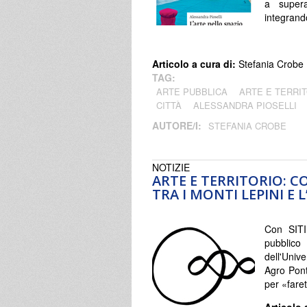
a supera
integrando
Articolo a cura di:
Stefania Crobe
TAG:
ARTE PUBBLICA
ARTE E TERRI
CITTÀ
ALESSANDRA PIOSELLI
AUTORE/I:
STEFANIA CROBE
NOTIZIE
ARTE E TERRITORIO: C
TRA I MONTI LEPINI E
Con SITI,
pubblico
dell'Uni
Agro Pon
per «faret
Articolo 