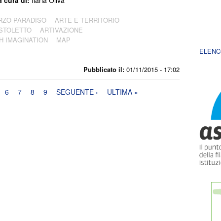
RZO PARADISO
ARTE E TERRITORIO
ISTOLETTO
ARTIVAZIONE
H IMAGINATION
MAP
ELENC
Pubblicato il:
01/11/2015 - 17:02
6
7
8
9
SEGUENTE ›
ULTIMA »