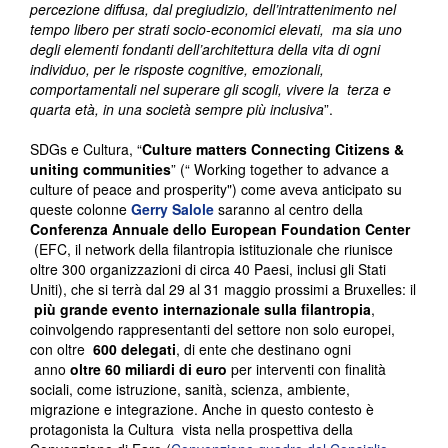
percezione diffusa, dal pregiudizio, dell’intrattenimento nel
tempo libero per strati socio-economici elevati, ma sia uno
degli elementi fondanti dell’architettura della vita di ogni
individuo, per le risposte cognitive, emozionali,
comportamentali nel superare gli scogli, vivere la terza e
quarta età, in una società sempre più inclusiva
”.
SDGs e Cultura, “
Culture matters
Connecting Citizens &
uniting communities
” (“ Working together to advance a
culture of peace and prosperity") come aveva anticipato su
queste colonne
Gerry Salole
saranno al centro della
Conferenza Annuale dello European Foundation Center
(EFC, il network della filantropia istituzionale che riunisce
oltre 300 organizzazioni di circa 40 Paesi, inclusi gli Stati
Uniti), che si terrà dal 29 al 31 maggio prossimi a Bruxelles: il
più grande evento internazionale sulla filantropia
,
coinvolgendo rappresentanti del settore non solo europei,
con oltre
600 delegati
, di ente che destinano ogni
anno
oltre 60 miliardi di euro
per interventi con finalità
sociali, come istruzione, sanità, scienza, ambiente,
migrazione e integrazione. Anche in questo contesto è
protagonista la Cultura vista nella prospettiva della