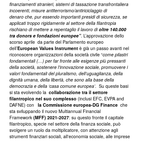
finanziamenti stranieri, sistemi di tassazione transfrontaliera
incoerenti, misure antiterrorismo/antiriciclaggio di
denaro che, pur essendo importanti presidi di sicurezza, se
applicati troppo rigidamente al settore della filantropia
rischiano di mettere a repentaglio il lavoro di
oltre 140.000
tra donors e fondazioni europee”
. L’approvazione dello
scorso aprile da parte del Parlamento europeo
dell’
European Values Instrument
è già un passo avanti nel
riconoscere organizzazioni della società civile “
come pilastri
fondamentali (…) per far fronte alle esigenze più pressanti
della società, sostenere l'innovazione sociale, promuovere i
valori fondamentali del pluralismo, dell’uguaglianza, della
dignità umana, della libertà, che sono alla base della
democrazia e della ‘casa comune europea’
. Su queste basi
si sta evolvendo la
collaborazione tra il settore
filantropico nel suo complesso
(inclusi EFC, EVPA and
DAFNE) con
l
a Commissione europea-DG Finance
che
sta sviluppando il nuovo Multiannual Financial
Framework
(MFF) 2021-2027
: su questo fronte il capitale
filantropico, specie nel settore della finanza sociale, può
svolgere un ruolo da moltiplicatore, con attenzione agli
strumenti finanziari sociali, all'economia sociale, alle imprese