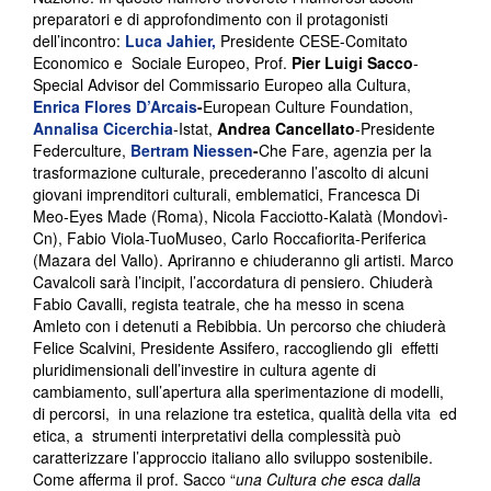
preparatori e di approfondimento con il protagonisti
dell’incontro:
Luca Jahier,
Presidente CESE-Comitato
Economico e Sociale Europeo, Prof.
Pier Luigi Sacco
-
Special Advisor del Commissario Europeo alla Cultura,
Enrica Flores D’Arcais
-
European Culture Foundation,
Annalisa Cicerchia
-Istat,
Andrea Cancellato
-Presidente
Federculture,
Bertram Niessen
-
Che Fare, agenzia per la
trasformazione culturale, precederanno l’ascolto di alcuni
giovani imprenditori culturali, emblematici, Francesca Di
Meo-Eyes Made (Roma), Nicola Facciotto-Kalatà (Mondovì-
Cn), Fabio Viola-TuoMuseo, Carlo Roccafiorita-Periferica
(Mazara del Vallo). Apriranno e chiuderanno gli artisti. Marco
Cavalcoli sarà l’incipit, l’accordatura di pensiero. Chiuderà
Fabio Cavalli, regista teatrale, che ha messo in scena
Amleto con i detenuti a Rebibbia. Un percorso che chiuderà
Felice Scalvini, Presidente Assifero, raccogliendo gli effetti
pluridimensionali dell’investire in cultura agente di
cambiamento, sull’apertura alla sperimentazione di modelli,
di percorsi, in una relazione tra estetica, qualità della vita ed
etica, a strumenti interpretativi della complessità può
caratterizzare l’approccio italiano allo sviluppo sostenibile.
Come afferma il prof. Sacco “
una Cultura che esca dalla