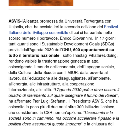
ASVIS-
l’Alleanza promossa da Università TorVergata con
Unipolis, che ha avviato ieri la seconda edizione del
Festival
Italiano dello Sviluppo sostenibile
di cui ci ha parlato nello
scorso numero il portavoce, Enrico Giovannini. In 17 giorni,
tanti quanti sono i Sustainable Development Goals (SDGs)
previsti dall’Agenda 2030 dell’ONU,
600 appuntamenti su
tutto il territorio nazionale
, sotto l’hastag whatareUdoing,
rendono visibile la trasformazione genetica in atto,
coinvolgendo il mondo dell’economia, dell’impegno sociale,
della Cultura, della Scuola con il MIUR: dalla povertà al
lavoro, dall’educazione alle diseguaglianze, all’ambiente,
all’energia, alle infrastrutture, alla cooperazione
internazionale, alle città. “
L’Agenda 2030 può e deve essere il
quadro di riferimento sul quale disegnare il futuro del Paese
”,
ha affermato Pier Luigi Stefanini, il Presidente ASVIS, che ha
coinvolto in poco più di due anni oltre 300 istituzioni chiave,
che considerano la CSR non un’opzione. “
L’economia e la
società sono in cammino, ma occorre accelerare il passo e la
politica deve assumersi questo impegno
” e la chiusura del