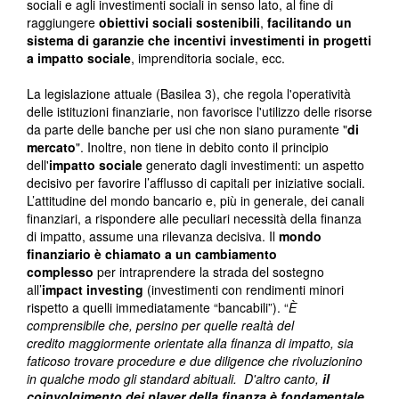
sociali e agli investimenti sociali in senso lato, al fine di
raggiungere
obiettivi sociali sostenibili
,
facilitando un
sistema di garanzie che incentivi investimenti in progetti
a impatto sociale
, imprenditoria sociale, ecc.
La legislazione attuale (Basilea 3), che regola l'operatività
delle istituzioni finanziarie, non favorisce l'utilizzo delle risorse
da parte delle banche per usi che non siano puramente "
di
mercato
". Inoltre, non tiene in debito conto il principio
dell'
impatto sociale
generato dagli investimenti: un aspetto
decisivo per favorire l’afflusso di capitali per iniziative sociali.
L’attitudine del mondo bancario e, più in generale, dei canali
finanziari, a rispondere alle peculiari necessità della finanza
di impatto, assume una rilevanza decisiva. Il
mondo
finanziario è chiamato a un cambiamento
complesso
per intraprendere la strada del sostegno
all’
impact investing
(investimenti con rendimenti minori
rispetto a quelli immediatamente “bancabili”). “
È
comprensibile che, persino per quelle realtà del
credito maggiormente orientate alla finanza di impatto, sia
faticoso trovare procedure e due diligence che rivoluzionino
in qualche modo gli standard abituali. D'altro canto,
il
coinvolgimento dei player della finanza è fondamentale