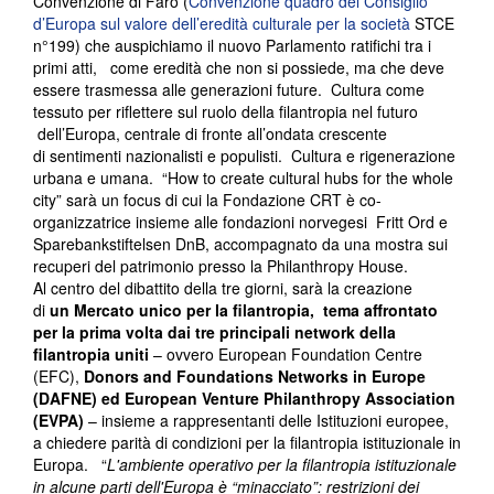
Convenzione di Faro (
Convenzione quadro del Consiglio
d’Europa sul valore dell’eredità culturale per la società
STCE
n°199) che auspichiamo il nuovo Parlamento ratifichi tra i
primi atti, come eredità che non si possiede, ma che deve
essere trasmessa alle generazioni future. Cultura come
tessuto per riflettere sul ruolo della filantropia nel futuro
dell’Europa, centrale di fronte all’ondata crescente
di sentimenti nazionalisti e populisti. Cultura e rigenerazione
urbana e umana. “How to create cultural hubs for the whole
city” sarà un focus di cui la Fondazione CRT è co-
organizzatrice insieme alle fondazioni norvegesi Fritt Ord e
Sparebankstiftelsen DnB, accompagnato da una mostra sui
recuperi del patrimonio presso la Philanthropy House.
Al centro del dibattito della tre giorni, sarà la creazione
di
un Mercato unico
per la filantropia, tema affrontato
per la prima volta dai tre principali network della
filantropia uniti
– ovvero European Foundation Centre
(EFC),
Donors and Foundations Networks in Europe
(DAFNE) ed European Venture Philanthropy Association
(EVPA)
– insieme a rappresentanti delle Istituzioni europee,
a chiedere parità di condizioni per la filantropia istituzionale in
Europa. “
L'ambiente operativo per la filantropia istituzionale
in alcune parti dell'Europa è “minacciato”: restrizioni dei