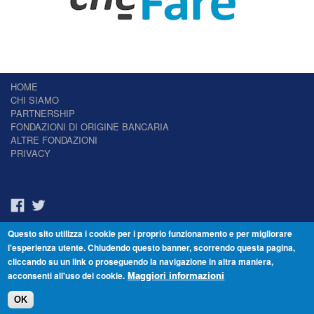
HOME
CHI SIAMO
PARTNERSHIP
FONDAZIONI DI ORIGINE BANCARIA
ALTRE FONDAZIONI
PRIVACY
Questo sito utilizza i cookie per i proprio funzionamento e per migliorare
Il Giornale delle Fondazioni - Periodico telematico
l'esperienza utente. Chiudendo questo banner, scorrendo questa pagina,
Reg. Tribunale n.7 del 22/07/2014 – ISSN 2421-2466
cliccando su un link o proseguendo la navigazione in altra maniera,
© Fondazione Venezia 2000 - Dorsoduro 3488/U - 30123 Venezia - Italia -
acconsenti all'uso dei cookie.
C.F. 94046390277
Maggiori informazioni
OK