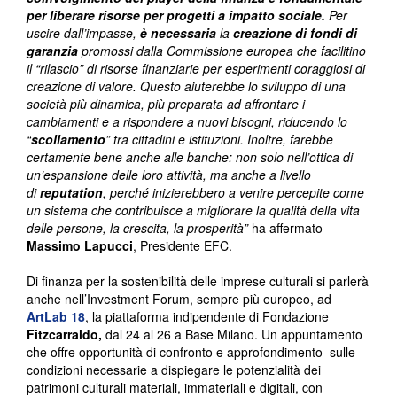
per liberare risorse per progetti a impatto sociale.
Per
uscire dall’impasse,
è necessaria
la
creazione di fondi di
garanzia
promossi dalla Commissione europea che facilitino
il “rilascio” di risorse finanziarie per esperimenti coraggiosi di
creazione di valore. Questo aiuterebbe lo sviluppo di una
società più dinamica, più preparata ad affrontare i
cambiamenti e a rispondere a nuovi bisogni, riducendo lo
“
scollamento
” tra cittadini e istituzioni. Inoltre, farebbe
certamente bene anche alle banche: non solo nell’ottica di
un’espansione delle loro attività, ma anche a livello
di
reputation
, perché inizierebbero a venire percepite come
un sistema che contribuisce a migliorare la qualità della vita
delle persone, la crescita, la prosperità”
ha affermato
Massimo Lapucci
, Presidente EFC.
Di finanza per la sostenibilità delle imprese culturali si parlerà
anche nell’Investment Forum, sempre più europeo, ad
ArtLab 18
, la piattaforma indipendente di Fondazione
Fitzcarraldo,
dal 24 al 26 a Base Milano. Un appuntamento
che offre opportunità di confronto e approfondimento sulle
condizioni necessarie a dispiegare le potenzialità dei
patrimoni culturali materiali, immateriali e digitali, con