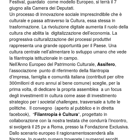
Festival, guardato come modello Europeo, si terrà il 7
giugno alla Camera dei Deputati.
Un processo di innovazione sociale imprescindibile che è
culturale e passa attraverso la Cultura, essa stessa in
trasformazione. La rivoluzione digitale aumenta il ruolo della
cultura che abilita la digitalizzazione dell’economia. La
progressiva culturalizzazione dei processi produttivi
rappresenta una grande opportunità per il Paese. Una
cultura centrale nell’alimentare lo sviluppo umano che vede
la filantropia istituzionale in campo.
Nell’Anno Europeo del Patrimonio Culturale,
Assifero
,
l’associazione punto di riferimento della filantropia
d’impresa, famiglia e comunità italiana (contributi per oltre
300milioni di euro annui al bene comune) sceglie, per la
prima volta, di dedicare la propria assemblea a un focus
degli investimenti in cultura come asse di investimento
strategico per i
societal challenges
, trasversale a tutte le
politiche. Il convegno (aperto al pubblico e in diretta
facebook), “
Filantropia è Cultura
”, progettato in
collaborazione con la nostra testata che condurrà l’incontro,
si svolgerà il 25 pv a Roma, presso la Fondazione Exclusiva.
Dallo scenario europeo il ragionamentoscenderà alla
Nazione. In questo numero troverete i numerosi ascolti