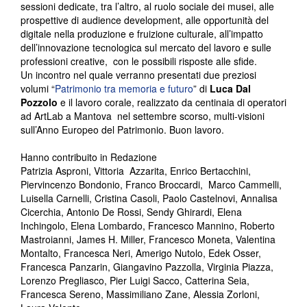
sessioni dedicate, tra l’altro, al ruolo sociale dei musei, alle
prospettive di audience development, alle opportunità del
digitale nella produzione e fruizione culturale, all’impatto
dell’innovazione tecnologica sul mercato del lavoro e sulle
professioni creative, con le possibili risposte alle sfide.
Un incontro nel quale verranno presentati due preziosi
volumi “
Patrimonio tra memoria e futuro
” di
Luca Dal
Pozzolo
e il lavoro corale, realizzato da centinaia di operatori
ad ArtLab a Mantova nel settembre scorso, multi-visioni
sull’Anno Europeo del Patrimonio. Buon lavoro.
Hanno contribuito in Redazione
Patrizia Asproni, Vittoria Azzarita, Enrico Bertacchini,
Piervincenzo Bondonio, Franco Broccardi, Marco Cammelli,
Luisella Carnelli, Cristina Casoli, Paolo Castelnovi, Annalisa
Cicerchia, Antonio De Rossi, Sendy Ghirardi, Elena
Inchingolo, Elena Lombardo, Francesco Mannino, Roberto
Mastroianni, James H. Miller, Francesco Moneta, Valentina
Montalto, Francesca Neri, Amerigo Nutolo, Edek Osser,
Francesca Panzarin, Giangavino Pazzolla, Virginia Piazza,
Lorenzo Pregliasco, Pier Luigi Sacco, Catterina Seia,
Francesca Sereno, Massimiliano Zane, Alessia Zorloni,