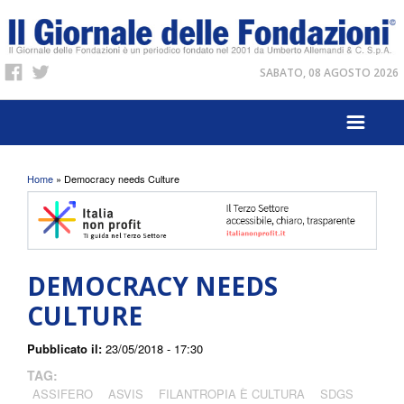
SABATO, 08 AGOSTO 2026
Tu sei qui
Home
» Democracy needs Culture
DEMOCRACY NEEDS
CULTURE
Pubblicato il:
23/05/2018 - 17:30
TAG:
ASSIFERO
ASVIS
FILANTROPIA È CULTURA
SDGS