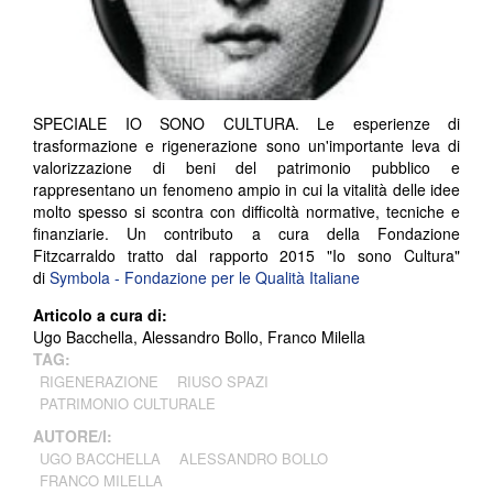
SPECIALE IO SONO CULTURA. Le esperienze di
trasformazione e rigenerazione sono un'importante leva di
valorizzazione di beni del patrimonio pubblico e
rappresentano un fenomeno ampio in cui la vitalità delle idee
molto spesso si scontra con difficoltà normative, tecniche e
finanziarie. Un contributo a cura della Fondazione
Fitzcarraldo tratto dal rapporto 2015 "Io sono Cultura"
di
Symbola - Fondazione per le Qualità Italiane
Articolo a cura di:
Ugo Bacchella, Alessandro Bollo, Franco Milella
TAG:
RIGENERAZIONE
RIUSO SPAZI
PATRIMONIO CULTURALE
AUTORE/I:
UGO BACCHELLA
ALESSANDRO BOLLO
FRANCO MILELLA