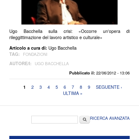
Ugo Bacchella sulla crisi: «Occorre un'opera di
rileggittimazione del lavoro artistico e culturale»
Articolo a cura di:
Ugo Bacchella
TAG:
FONDAZIONI
AUTORE/I:
UGO BACCHELLA
Pubblicato il:
22/06/2012 - 13:06
Pagine
1
2
3
4
5
6
7
8
9
SEGUENTE ›
ULTIMA »
Form di ricerca
Cerca
RICERCA AVANZATA