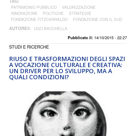
TAG:
PATRIMONIO PUBBLICO
VALORIZZAZIONE
INNOVAZIONE
POLITICHE
STRATEGIE
FONDAZIONE FITZCARRALDO
FONDAZIONE CON IL SUD
AUTORE/I:
UGO BACCHELLA
Pubblicato il:
14/10/2015 - 22:27
STUDI E RICERCHE
RIUSO E TRASFORMAZIONI DEGLI SPAZI
A VOCAZIONE CULTURALE E CREATIVA:
UN DRIVER PER LO SVILUPPO, MA A
QUALI CONDIZIONI?