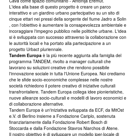
Cava come spazio comunitario - Antonija Eremut.
L'idea alla base di questo progetto è creare un parco
interattivo e un giardino urbano partecipativo su un sito di
cinque ettari nei pressi della sorgente del fiume Jadro a Solin
, con l'obiettivo è aumentare la consapevolezza ambientale e
incoraggiare l'impegno pubblico nelle politiche urbane. L'idea
si è sviluppata con successo attraverso la collaborazione con
le autorità locali e ha portato alla partecipazione a un
progetto Urbact pluriennale.
Tandem Europa
è la più recente aggiunta alla famiglia del
programma TANDEM, rivolto a manager culturali che
lavorano su soluzioni creative che rendono possibile
l'innovazione sociale in tutta l'Unione Europea. Noi crediamo
che le sfide socio-economiche complesse nelle nostre
società richiedono il potere creativo di iniziative culturali
transfrontaliere. Tandem Europa collega idee pionieristiche,
nuove alleanze socio-culturali e modelli di lavoro economici e
di collaborazione alternative.
Tandem Europa è un'iniziativa sviluppata da ECF, da MitOst
e.V. di Berlino insieme a Fondazione Cariplo, sostenuta
finanziariamente dalla Fondazione Robert Bosch di
Stoccarda e dalla Fondazione Stavros Niarchos di Atene.
Il nostro obiettivo è di sviluppare un modello iper-locale di