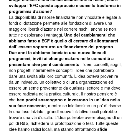
sviluppa l’EFC questo approccio e come lo trasforma in
programma d'azione?
La disponibilità di risorse finanziarie non vincolate e legate a
fondi di dotazione permette alle fondazioni di avere una
maggiore libertà d’azione nel correre rischi, anche se non
tutte ne esplorano i vantaggi.
Uno dei cambiamenti che
abbiamo fatto a ECF è quello di cercare di allontanarci
dall’ essere soprattutto un finanziatore del progetto.
Due anni fa abbiamo lanciato una nuova linea di
programmi, inviti ai change makers nelle comunità a
presentare idee per il cambiamento
- idee, concetti, sogni,
non progetti interamente concepiti - idee che potrebbero
dare una svolta alla loro comunità. L'idea poteva provenire
da un individuo, un collettivo o di una organizzazione ed
essere un seme proveniente da qualsiasi settore e ma deve
essere radicata nella pratica culturale. Il nostro pensiero è
che
ben pochi sostengono o investono in un'idea nella
sua fase nascente
, mentre se iniettassimo un po' di risorse
in una fase iniziale , grandi nuove iniziative locali potrebbe
trovare una via d'uscita. L'idea potrebbe avere bisogno di un
po' di R&S, richiedere la prototipazione o test. Tutte queste
idee hanno radici locali, ma stanno affrontando
sfide