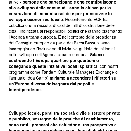
attive -
persone che partecipano e che contribuiscono
allo sviluppo delle comunità - sono la chiave per la
costruzione di comunità solide e per promuovere lo
sviluppo economico locale
. Recentemente ECF ha
pubblicato una raccolta di casi definiti di costruzione delle
città , indirizzata ai responsabili politici che stanno plasmando
l'Agenda urbana europea. E nel contesto della presidenza
del Consiglio europeo da parte dei Paesi Bassi, stiamo
incoraggiando l'inclusione di iniziative guidate dai cittadini
nello sviluppo dell'Agenda urbana europea.
Stiamo
costruendo l’Europa quartiere per quartiere e
collegando queste iniziative locali ispiratrici
(con nostri
programmi come Tandem Culturale Managers Exchange o
l’annuale Idea Camp)
miriamo a accendere i riflettori su
un’Europa diversa ridisegnata dai popoli e
interdipendente.
Sviluppo locale, ponti tra società civile e settore privato
e pubblico, sostegno delle pratiche di cambiamento,
sono tutti i processi che richiedono una prospettiva a
lungo termine e una chiara assunzione di rischi, come