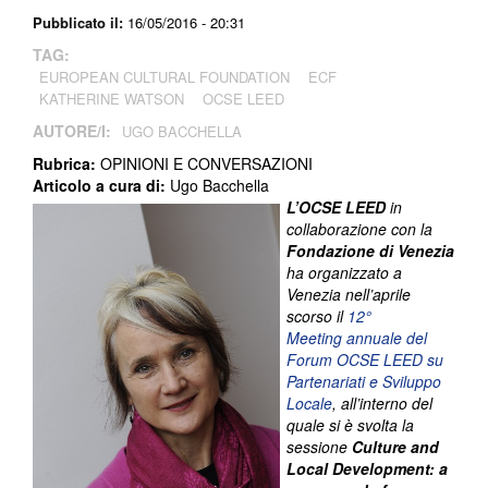
Pubblicato il:
16/05/2016 - 20:31
TAG:
EUROPEAN CULTURAL FOUNDATION
ECF
KATHERINE WATSON
OCSE LEED
AUTORE/I:
UGO BACCHELLA
Rubrica:
OPINIONI E CONVERSAZIONI
Articolo a cura di:
Ugo Bacchella
L’OCSE LEED
in
collaborazione con la
Fondazione di Venezia
ha organizzato a
Venezia nell’aprile
scorso il
12°
Meeting annuale del
Forum OCSE LEED su
Partenariati e Sviluppo
Locale
, all’interno del
quale si è svolta la
sessione
Culture and
Local Development: a