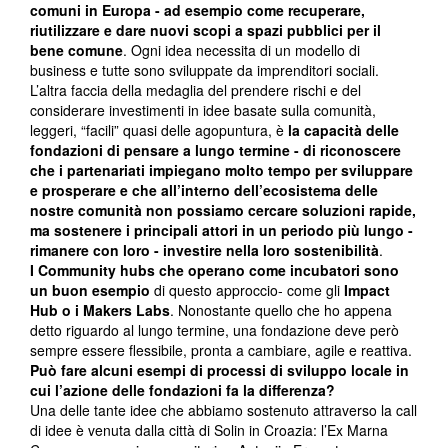
comuni in Europa - ad esempio come recuperare,
riutilizzare e dare nuovi scopi a spazi pubblici per il
bene comune
. Ogni idea necessita di un modello di
business e tutte sono sviluppate da imprenditori sociali.
L’altra faccia della medaglia del prendere rischi e del
considerare investimenti in idee basate sulla comunità,
leggeri, “facili” quasi delle agopuntura, è
la capacità delle
fondazioni di pensare a lungo termine - di riconoscere
che i partenariati impiegano molto tempo per sviluppare
e prosperare e che all’interno dell’ecosistema delle
nostre comunità non possiamo cercare soluzioni rapide,
ma sostenere i principali attori in un periodo più lungo -
rimanere con loro - investire nella loro sostenibilità
.
I Community hubs che operano come incubatori sono
un buon esempio
di questo approccio- come gli
Impact
Hub o i Makers Labs
. Nonostante quello che ho appena
detto riguardo al lungo termine, una fondazione deve però
sempre essere flessibile, pronta a cambiare, agile e reattiva.
Può fare alcuni esempi di processi di sviluppo locale in
cui l’azione delle fondazioni fa la differenza?
Una delle tante idee che abbiamo sostenuto attraverso la call
di idee è venuta dalla città di Solin in Croazia: l’Ex Marna