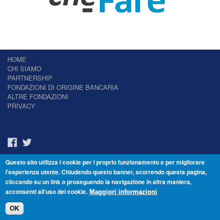
HOME
CHI SIAMO
PARTNERSHIP
FONDAZIONI DI ORIGINE BANCARIA
ALTRE FONDAZIONI
PRIVACY
Questo sito utilizza i cookie per i proprio funzionamento e per migliorare
Il Giornale delle Fondazioni - Periodico telematico
l'esperienza utente. Chiudendo questo banner, scorrendo questa pagina,
Reg. Tribunale n.7 del 22/07/2014 – ISSN 2421-2466
cliccando su un link o proseguendo la navigazione in altra maniera,
© Fondazione Venezia 2000 - Dorsoduro 3488/U - 30123 Venezia - Italia -
acconsenti all'uso dei cookie.
C.F. 94046390277
Maggiori informazioni
OK