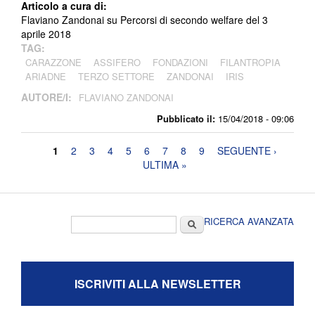
Articolo a cura di:
Flaviano Zandonai su Percorsi di secondo welfare del 3
aprile 2018
TAG:
CARAZZONE
ASSIFERO
FONDAZIONI
FILANTROPIA
ARIADNE
TERZO SETTORE
ZANDONAI
IRIS
AUTORE/I:
FLAVIANO ZANDONAI
Pubblicato il:
15/04/2018 - 09:06
Pagine
1
2
3
4
5
6
7
8
9
SEGUENTE ›
ULTIMA »
Form di ricerca
Cerca
RICERCA AVANZATA
ISCRIVITI ALLA NEWSLETTER