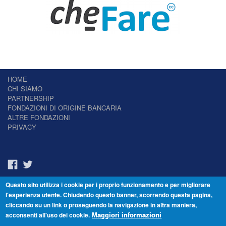
HOME
CHI SIAMO
PARTNERSHIP
FONDAZIONI DI ORIGINE BANCARIA
ALTRE FONDAZIONI
PRIVACY
Questo sito utilizza i cookie per i proprio funzionamento e per migliorare
Il Giornale delle Fondazioni - Periodico telematico
l'esperienza utente. Chiudendo questo banner, scorrendo questa pagina,
Reg. Tribunale n.7 del 22/07/2014 – ISSN 2421-2466
cliccando su un link o proseguendo la navigazione in altra maniera,
© Fondazione Venezia 2000 - Dorsoduro 3488/U - 30123 Venezia - Italia -
acconsenti all'uso dei cookie.
C.F. 94046390277
Maggiori informazioni