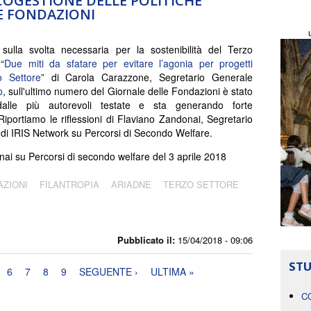
OGESTIONE DELLE POLITICHE
E FONDAZIONI
o sulla svolta necessaria per la sostenibilità del Terzo
“
Due miti da sfatare per evitare l’agonia per progetti
o Settore
” di Carola Carazzone, Segretario Generale
o
, sull'ultimo numero del Giornale delle Fondazioni è stato
dalle più autorevoli testate e sta generando forte
 Riportiamo le riflessioni di Flaviano Zandonai, Segretario
di IRIS Network su Percorsi di Secondo Welfare.
ai su Percorsi di secondo welfare del 3 aprile 2018
AZIONI
FILANTROPIA
ARIADNE
TERZO SETTORE
Pubblicato il:
15/04/2018 - 09:06
STU
6
7
8
9
SEGUENTE ›
ULTIMA »
C