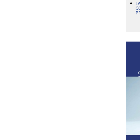
L
C
P