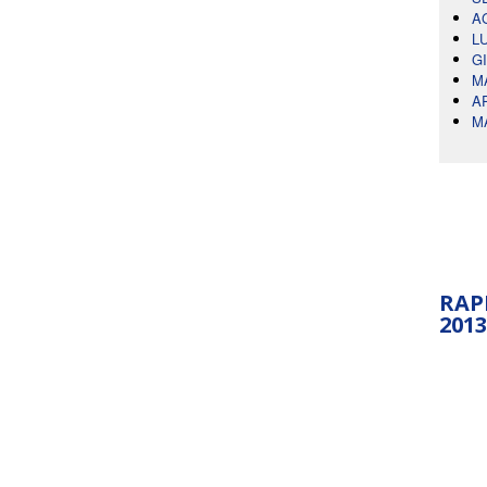
A
L
G
M
A
M
RAP
2013