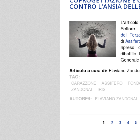
COPROGETTAZIONE E C
CONTRO L'ANSIA DELL
L'articol
Settore 
del Terz
di
Assifer
ripreso 
dibattito.
Generale 
Articolo a cura di:
Flaviano Zandon
TAG:
CARAZZONE
ASSIFERO
FOND
ZANDONAI
IRIS
AUTORE/I:
FLAVIANO ZANDONAI
Pagine
1
2
3
4
5