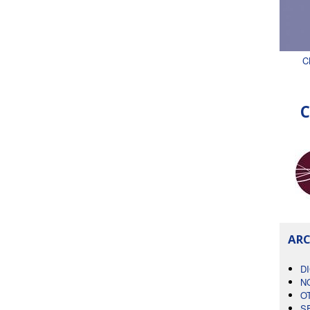
C
C
ARC
D
N
O
S