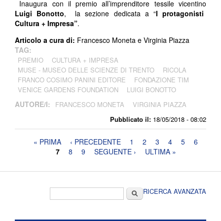
Inaugura con il premio all’imprenditore tessile vicentino
Luigi Bonotto
, la sezione dedicata a “
I protagonisti
Cultura + Impresa”
.
Articolo a cura di:
Francesco Moneta e Virginia Piazza
TAG:
PREMIO
CULTURA + IMPRESA
MUSE - MUSEO DELLE SCIENZE DI TRENTO
RICOLA
FRANCO COSIMO PANINI EDITORE
FONDAZIONE TIM
VENICE GARDENS FOUNDATION
LUIGI BONOTTO
AUTORE/I:
FRANCESCO MONETA
VIRGINIA PIAZZA
Pubblicato il:
18/05/2018 - 08:02
Pagine
« PRIMA
‹ PRECEDENTE
1
2
3
4
5
6
7
8
9
SEGUENTE ›
ULTIMA »
Form di ricerca
Cerca
RICERCA AVANZATA