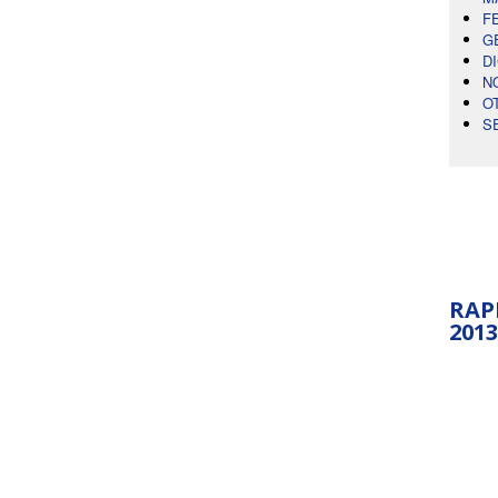
F
G
D
N
O
S
RAP
2013