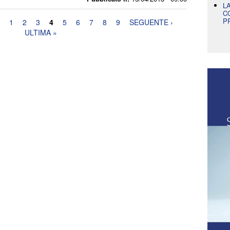
L
C
P
1
2
3
4
5
6
7
8
9
SEGUENTE ›
ULTIMA »