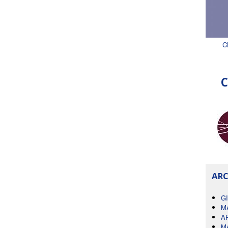
C
C
ARC
G
M
A
M