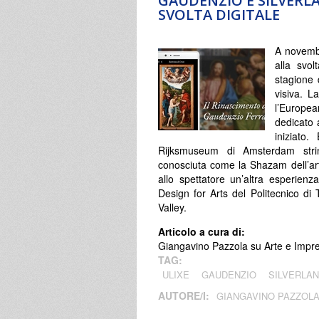
GAUDENZIO E SILVERLA
SVOLTA DIGITALE
A novembr
alla svol
stagione 
visiva. L
l’Europe
dedicato 
iniziato
Rijksmuseum di Amsterdam stri
conosciuta come la Shazam dell’arte
allo spettatore un’altra esperienz
Design for Arts del Politecnico di 
Valley.
Articolo a cura di:
Giangavino Pazzola su Arte e Impres
TAG:
ULIXE
GAUDENZIO
SILVERLA
AUTORE/I:
GIANGAVINO PAZZOL