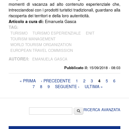
momenti di vacanza ad alto contenuto esperienziale che,
intrecciandosi con i prodotti turistici tradizionali, guardano alla
riscoperta dei territori e della loro autenticità.
Articolo a cura di:
Emanuela Gasca
TAG:
TURISMO
TURISMO ESPERIENZIALE
ENIT
TOURISM MANAGEMENT
WORLD TOURISM ORGANIZATION
EUROPEAN TRAVEL COMMISSION
AUTORE/I:
EMANUELA GASCA
Pubblicato il:
15/09/2018 - 08:03
Pagine
« PRIMA
‹ PRECEDENTE
1
2
3
4
5
6
7
8
9
SEGUENTE ›
ULTIMA »
Form di ricerca
Cerca
RICERCA AVANZATA