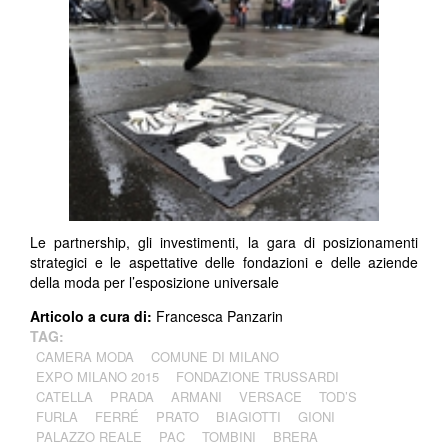
Le partnership, gli investimenti, la gara di posizionamenti
strategici e le aspettative delle fondazioni e delle aziende
della moda per l’esposizione universale
Articolo a cura di:
Francesca Panzarin
TAG:
CAMERA MODA
COMUNE DI MILANO
EXPO MILANO 2015
FONDAZIONE TRUSSARDI
CATELLA
PRADA
ARMANI
VERSACE
TOD’S
FURLA
FERRÉ
PRATO
BIAGIOTTI
GIONI
PALAZZO REALE
PAC
TOMBINI
BRERA