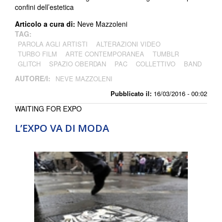
confini dell’estetica
Articolo a cura di:
Neve Mazzoleni
TAG:
PAROLA AGLI ARTISTI
ALTERAZIONI VIDEO
TURBO FILM
ARTE CONTEMPORANEA
TUMBLR
GLITCH
SPAZIO OBERDAN
PAC
COLLETTIVO
BAND
AUTORE/I:
NEVE MAZZOLENI
Pubblicato il:
16/03/2016 - 00:02
WAITING FOR EXPO
L’EXPO VA DI MODA