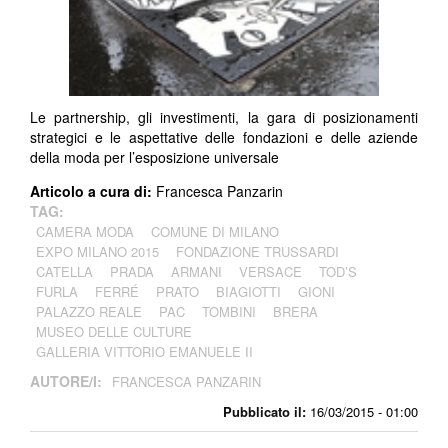
Le partnership, gli investimenti, la gara di posizionamenti
strategici e le aspettative delle fondazioni e delle aziende
della moda per l’esposizione universale
Articolo a cura di:
Francesca Panzarin
TAG:
CAMERA MODA
COMUNE DI MILANO
EXPO MILANO 2015
FONDAZIONE TRUSSARDI
CATELLA
PRADA
ARMANI
VERSACE
TOD’S
FURLA
FERRÉ
PRATO
BIAGIOTTI
GIONI
PALAZZO REALE
PAC
TOMBINI
BRERA
MUSEO DELLE CULTURE
GALLERIA VITTORIO EMANUELE II
AUTORE/I:
FRANCESCA PANZARIN
Pubblicato il:
16/03/2015 - 01:00