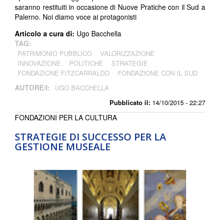
saranno restituiti in occasione di Nuove Pratiche con il Sud a
Palerno. Noi diamo voce ai protagonisti
Articolo a cura di:
Ugo Bacchella
TAG:
PATRIMONIO PUBBLICO
VALORIZZAZIONE
INNOVAZIONE
POLITICHE
STRATEGIE
FONDAZIONE FITZCARRALDO
FONDAZIONE CON IL SUD
AUTORE/I:
UGO BACCHELLA
Pubblicato il:
14/10/2015 - 22:27
FONDAZIONI PER LA CULTURA
STRATEGIE DI SUCCESSO PER LA
GESTIONE MUSEALE