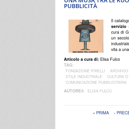
UNA MUSA TRA LE RUOTE
PUBBLICITÀ
Il catalog
servizio
cura di G
un secolo
industrial
vita a un
Articolo a cura di:
Elisa Fulco
TAG:
FONDAZIONE PIRELLI
ARCHIVIO
STILE INDUSTRIALE
CULTURA D
COMUNICAZIONE PUBBLICITARIA
AUTORE/I:
ELISA FULCO
Pagine
« PRIMA
‹ PREC