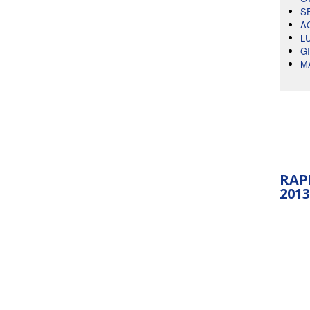
S
A
L
G
M
RAP
2013