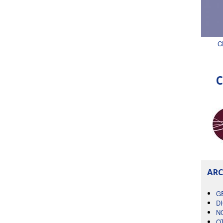
C
C
ARC
G
D
N
O