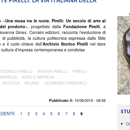
 PIRELLI: LA VIA ITALIANA DELLA
o «
Una musa tra le ruote. Pirelli: Un secolo di arte al
 del prodotto
», progettato dalla
Fondazione Pirelli
, a
iovanna Ginex, Corraini edizioni, racconta l’evoluzione di
 di pubblicità, la cultura politecnica espressa dallo Stile
e e il ruolo chiave dell’
Archivio Storico Pirelli
nel dare
a cultura d’impresa contemporanea e condivisa
 STORICO PIRELLI
RIVISTA PIRELLI
PIRELLI
’IMPRESA
ARTE E IMPRESA
BICOCCA
MILANO
LEONARDO SINISGALLI
Pubblicato il:
15/09/2015 - 09:56
STU
EDENTE
1
2
3
4
5
6
7
8
9
C