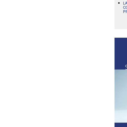
L
C
P